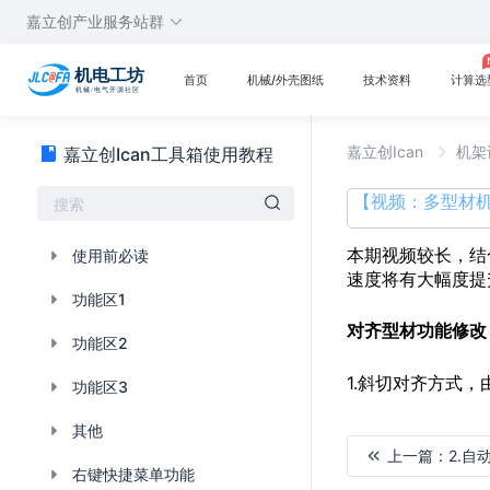
嘉立创产业服务站群
首页
机械/外壳图纸
技术资料
计算选
嘉立创Ican
机架
嘉立创Ican工具箱使用教程
【视频：多型材机
本期视频较长，结
使用前必读
速度将有大幅度提
功能区1
对齐型材功能修改
功能区2
1.斜切对齐方式，
功能区3
其他
上一篇：
2.自
右键快捷菜单功能