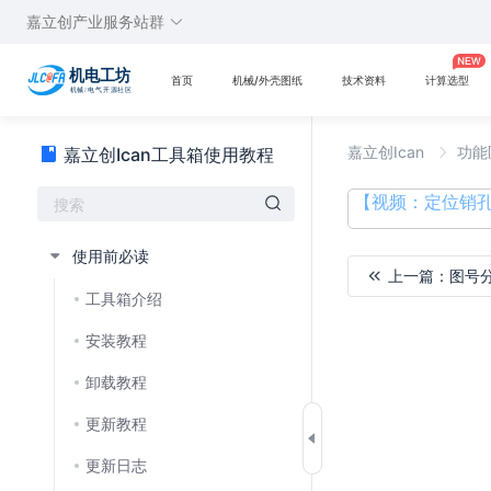
嘉立创产业服务站群
首页
机械/外壳图纸
技术资料
计算选型
嘉立创Ican
功能
嘉立创Ican工具箱使用教程
【视频：定位销孔
使用前必读
上一篇：
图号
工具箱介绍
加
安装教程
载
失
卸载教程
败
更新教程
更新日志