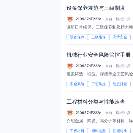
设备保养规范与三级制度
210987dF222e
来自：机械知识
讲解日常维保、三级保养制及精大稀
设备保养
三级维保
润滑安全
机械行业安全风险管控手册
210987dF222e
来自：机械知识
覆盖铸造、锻压、焊接等全工艺风险
安全风险
工艺防控
隐患排查
工程材料分类与性能速查
210987dF222e
来自：机械知识
介绍金属、陶瓷、高分子等材料，详
工程材料
塑料选型
性能对比