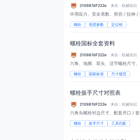
210987dF222e
来自：机械知识
许用应力、安全系数、剪切 / 拉伸 
螺栓
强度参数
定位销
螺栓国标全套资料
210987dF222e
来自：机械知识
六角、地脚、双头、活节螺栓尺寸、
螺栓
国家标准
尺寸规范
螺栓扳手尺寸对照表
210987dF222e
来自：机械知识
六角头螺栓对边尺寸、配套开口 / 套
螺栓
扳手尺寸
工具匹配