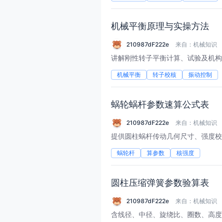
机械平衡原理与实操方法
210987dF222e
来自：机械知识
讲解刚性转子平衡计算、试验及机构
机械平衡
转子校核
振动控制
蜗轮蜗杆参数速算公式表
210987dF222e
来自：机械知识
提供圆柱蜗杆传动几何尺寸、强度校
蜗轮杆
算参数
核强度
圆柱压缩弹簧参数验算表
210987dF222e
来自：机械知识
含线径、中径、旋绕比、圈数、高度