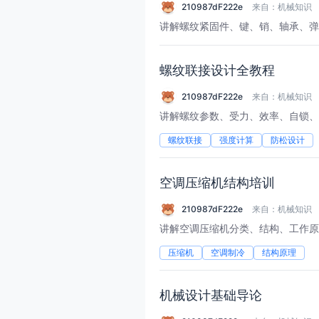
210987dF222e
来自：机械知识
讲解螺纹紧固件、键、销、轴承、弹
螺纹联接设计全教程
210987dF222e
来自：机械知识
讲解螺纹参数、受力、效率、自锁、
螺纹联接
强度计算
防松设计
空调压缩机结构培训
210987dF222e
来自：机械知识
讲解空调压缩机分类、结构、工作原
压缩机
空调制冷
结构原理
机械设计基础导论