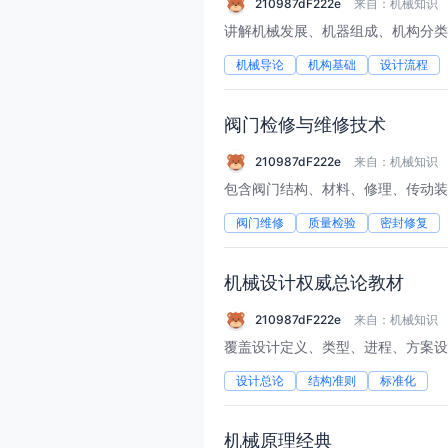
210987dF222e
来自：机械知识
讲解机械发展、机器组成、机构分类
机械导论
机构基础
设计流程
阀门检修与维修技术
210987dF222e
来自：机械知识
包含阀门结构、材料、修理、传动装
阀门维修
质量检验
密封修复
机械设计权威总论教材
210987dF222e
来自：机械知识
覆盖设计定义、类型、进程、方案设
设计总论
结构准则
标准化
机械原理经典