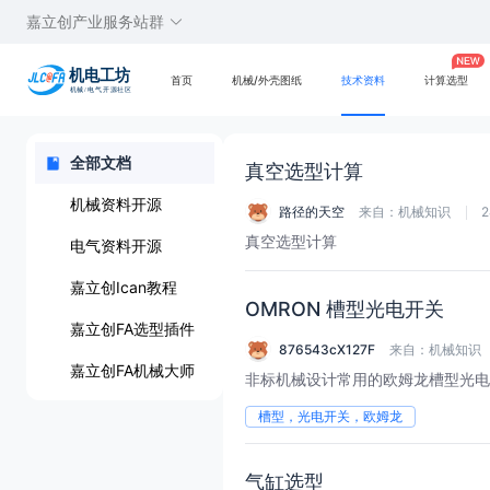
嘉立创产业服务站群
首页
机械/外壳图纸
技术资料
计算选型
全部文档
真空选型计算
机械资料开源
路径的天空
来自：机械知识
真空选型计算
电气资料开源
嘉立创Ican教程
OMRON 槽型光电开关
嘉立创FA选型插件
876543cX127F
来自：机械知识
嘉立创FA机械大师
非标机械设计常用的欧姆龙槽型光电
槽型，光电开关，欧姆龙
气缸选型