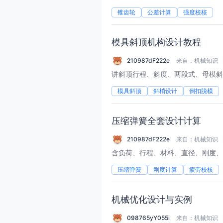
锥齿轮
公差计算
强度校核
模具斜顶机构设计教程
210987dF222e
来自：机械知识
讲斜顶行程、斜度、两段式、母模斜
模具斜顶
斜梢设计
倒扣脱模
压缩弹簧全套设计计算
210987dF222e
来自：机械知识
含负荷、行程、材料、直径、刚度、
压缩弹簧
刚度计算
疲劳校核
机械优化设计与实例
098765yY055i
来自：机械知识