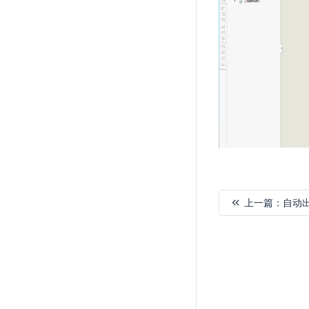
上一篇：
自动
加
载
失
败