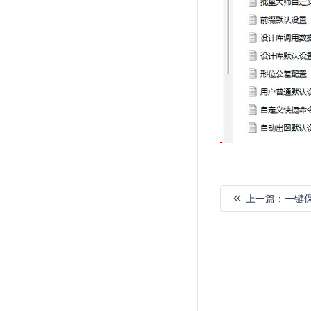
上一篇：
一键
加
载
失
败