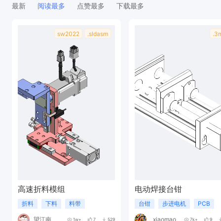
最新
阅读最多
点赞最多
下载最多
sw2022
.sldasm
.3
高速折料模组
电动焊接台钳
折料
下料
料带
台钳
步进电机
PCB
望江南
_xiaomao_
1w+
7
529
7k+
9