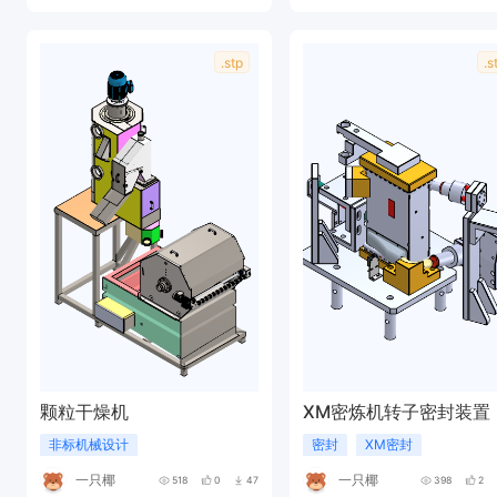
.stp
.s
颗粒干燥机
XM密炼机转子密封装置
非标机械设计
密封
XM密封
一只椰
一只椰
518
0
47
398
2