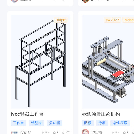
.sldprt
sw2022
.slda
ivcc轻载工作台
标纸涂覆压紧机构
工作台
铝型材
多功能
贴标
涂覆
柔性压紧
iV创客
望江南
4k+
6
227
3k+
6