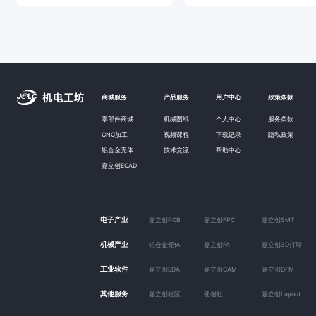
商城服务
产品服务
用户中心
政策条款
零部件商城
机械图纸
个人中心
服务条款
CNC加工
视频课程
下载记录
隐私政策
铝合金壳体
技术交流
帮助中心
嘉立创ECAD
电子产业
嘉立创PCB
嘉立创FPC
嘉立创SMT
机械产业
铝合金壳体
嘉立创FA
嘉立创3D打印
工业软件
嘉立创EDA
嘉立创CAM
嘉立创DFM
其他服务
嘉立创社区
硬创社
嘉立创Layout