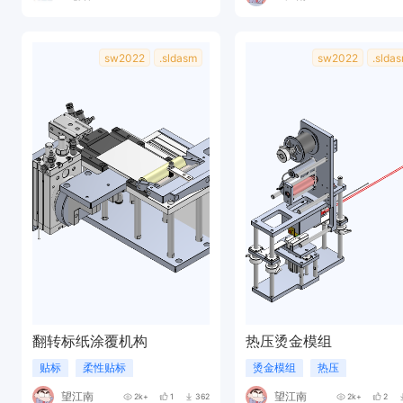
sw2022
.sldasm
sw2022
.slda
翻转标纸涂覆机构
热压烫金模组
贴标
柔性贴标
烫金模组
热压
望江南
望江南
2k+
1
362
2k+
2