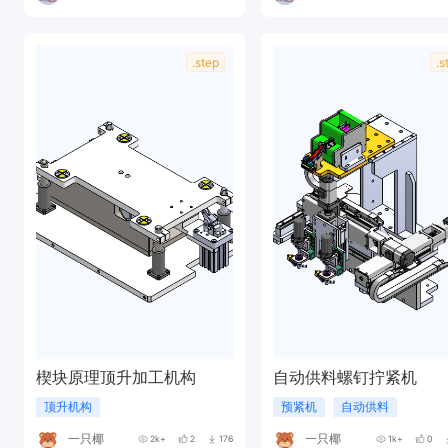
.step
.s
楔块原理顶升加工机构
自动供料螺钉拧紧机
顶升机构
预紧机
自动供料
一只椰
一只椰
2k+
2
176
1k+
0