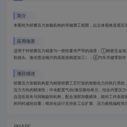
简介
本图纸为研磨压力加载机构的等轴测工程图，以立体视角直观呈
应用场景
适用于对研磨压力精度与一致性要求严苛的场景：①精密五金加
机镜头、激光雷达镜片的高面形精度加工）；④汽车关键零部件
项目描述
研磨压力加载机构是为精密研磨工艺打造的智能化力控执行系统，
压力方向的精准性；中央配置气动/液压驱动单元，结合内置压力
自适应装夹与同轴旋转机构，配合顶部加载模块，能对工件表面
的同时减轻自重；模块化设计支持多工位扩展、压力曲线编程等
加
载
失