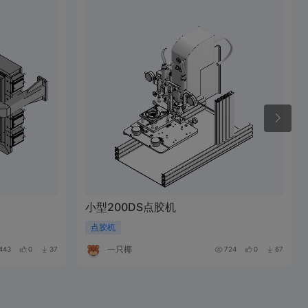
小型200DS点胶机
点胶机
一只椰
443
0
37
724
0
67