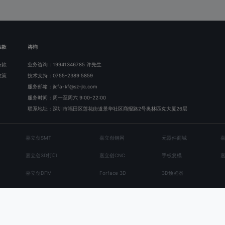
条款
咨询
条款
业务咨询：19941346785 许先生
政策
技术支持：0755-2389 5859
服务邮箱：jlcfa-kf@sz-jlc.com
服务时间：周一至周六 9:00-22:00
联系地址：深圳市福田区莲花街道景华社区商报路2号奥林匹克大厦26层
嘉立创SMT
嘉立创钢网
元器件商城
嘉立创3D打印
嘉立创CNC
手板复模
嘉立创DFM
Forface 3D
3D预览器
嘉立创Layout
第三方服务
技有限公司
粤ICP备2026007863号-2
粤公网安备44030402005642号
增值电信业务经营许可证粤B2-20