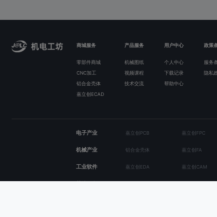
商城服务
产品服务
用户中心
政策
零部件商城
机械图纸
个人中心
服务
CNC加工
视频课程
下载记录
隐私
铝合金壳体
技术交流
帮助中心
嘉立创ECAD
电子产业
嘉立创PCB
嘉立创FPC
机械产业
铝合金壳体
嘉立创FA
工业软件
嘉立创EDA
嘉立创CAM
其他服务
嘉立创社区
硬创社
版权所有 - 深圳创电优选科