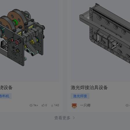
绕设备
激光焊接治具设备
卷料机
激光焊接
一只椰
1k+
0
142
查看更多