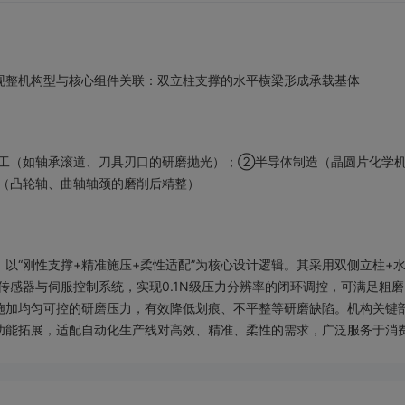
现整机构型与核心组件关联：双立柱支撑的水平横梁形成承载基体
工（如轴承滚道、刀具刃口的研磨抛光）；②半导体制造（晶圆片化学机
（凸轮轴、曲轴轴颈的磨削后精整）
以“刚性支撑+精准施压+柔性适配”为核心设计逻辑。其采用双侧立柱+
传感器与伺服控制系统，实现0.1N级压力分辨率的闭环调控，可满足粗
施加均匀可控的研磨压力，有效降低划痕、不平整等研磨缺陷。机构关键
功能拓展，适配自动化生产线对高效、精准、柔性的需求，广泛服务于消