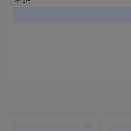
评论区
败
.stp