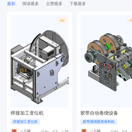
最新
阅读最多
点赞最多
下载最多
.stp
.s
焊接加工变位机
胶带自动卷绕设备
焊接加工变位机
胶带缠绕膜类卷料机
一只椰
一只椰
1k+
0
107
1k+
0