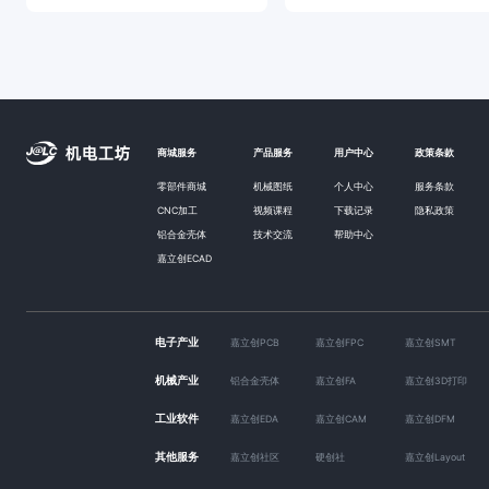
商城服务
产品服务
用户中心
政策条款
零部件商城
机械图纸
个人中心
服务条款
CNC加工
视频课程
下载记录
隐私政策
铝合金壳体
技术交流
帮助中心
嘉立创ECAD
电子产业
嘉立创PCB
嘉立创FPC
嘉立创SMT
机械产业
铝合金壳体
嘉立创FA
嘉立创3D打印
工业软件
嘉立创EDA
嘉立创CAM
嘉立创DFM
其他服务
嘉立创社区
硬创社
嘉立创Layout