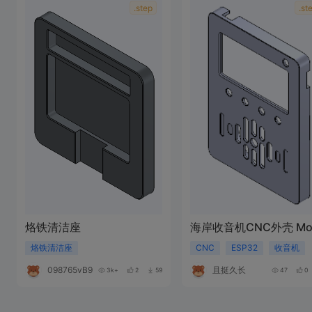
.step
.st
烙铁清洁座
海岸收音机CNC外壳 Mo
烙铁清洁座
CNC
ESP32
收音机
098765vB938T
且挺久长
3k+
2
59
47
0