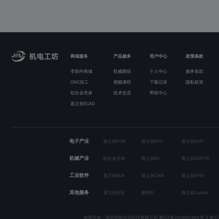
商城服务
产品服务
用户中心
政策条款
零部件商城
机械图纸
个人中心
服务条款
CNC加工
视频课程
下载记录
隐私政策
铝合金壳体
技术交流
帮助中心
嘉立创ECAD
电子产业
嘉立创PCB
嘉立创FPC
嘉立创SMT
机械产业
铝合金壳体
嘉立创FA
嘉立创3D打印
工业软件
嘉立创EDA
嘉立创CAM
嘉立创DFM
其他服务
嘉立创社区
硬创社
嘉立创Layout
版权所有 - 深圳创电优选科技有限公司
粤ICP备2026007863号-2
粤公网