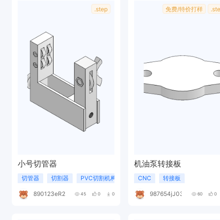
.step
免费/特价打样
.st
小号切管器
机油泵转接板
切管器
切割器
PVC切割机构
CNC
转接板
890123eR241G
987654jJ038f
45
0
0
60
0