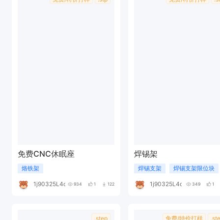
免费CNC休眠座
焊锡架
烙铁架
焊锡支架
焊锡支架限位块
1j90325L4q
1j90325L4q
934
1
122
349
1
.step
免费/特价打样
.st