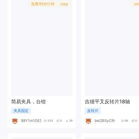
免费/特价打样
.step
.st
简易夹具，台钳
吉雄平叉反转片18轴
夹具固定
反转片
88Y1m1GE5A
bel2B5yCR6
335
0
29
56
0