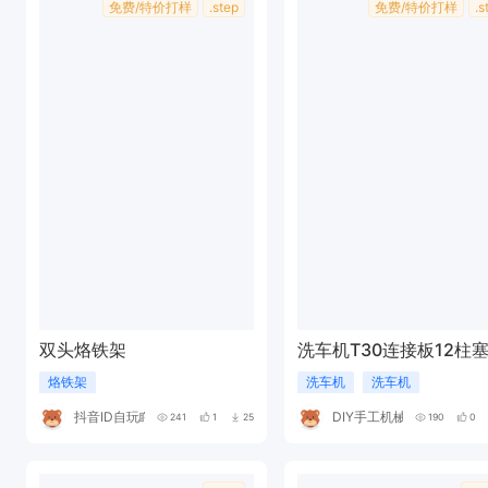
免费/特价打样
.step
免费/特价打样
.s
双头烙铁架
洗车机T30连接板12柱
烙铁架
洗车机
洗车机
抖音ID自玩瞎捣鼓
DIY手工机械
241
1
25
190
0