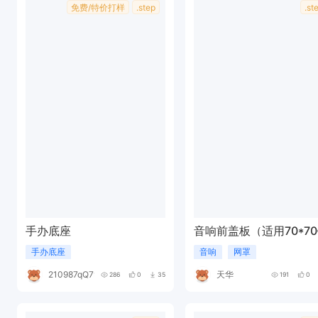
免费/特价打样
.step
.st
手办底座
音响前盖板（适用70*7
手办底座
音响
网罩
210987qQ795y
天华
286
0
35
191
0