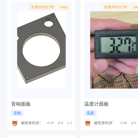
免费/特价打样
.step
免费/特价打样
.st
音响面板
温度计面板
音响
温度
被怪兽吃掉了
被怪兽吃掉了
37
0
2
63
0