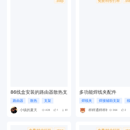
.step
免费/特价打样
.st
86线盒安装的路由器散热支架
多功能焊线夹配件
路由器
散热
支架
焊线夹
焊接辅助支架
小镇的夏天
样样通样样松
428
1
61
364
2