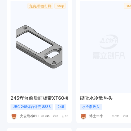
免费/特价打样
.step
.st
245焊台前后面板带XT60接口
磁吸水冷散热头
JBC 245焊台外壳 8838
245
JBC245/470
水冷散热头
火云邪神PLUS
博士牛牛
235
0
30
195
0