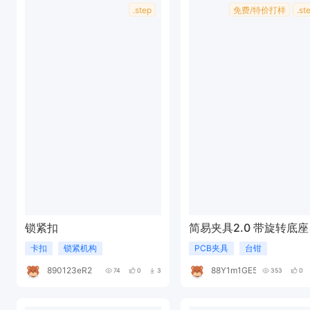
.step
免费/特价打样
.st
锁紧扣
简易夹具2.0 带旋转底座
卡扣
锁紧机构
PCB夹具
台钳
890123eR241G
88Y1m1GE5A
74
0
3
353
0