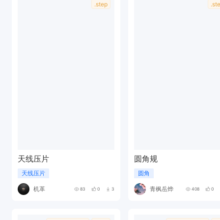
.step
.st
天线压片
圆角规
天线压片
圆角
机革
青枫岳烨
83
0
3
408
0