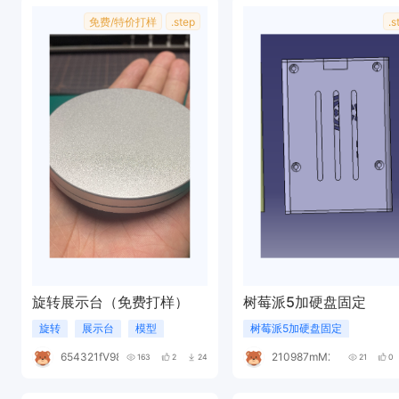
免费/特价打样
.step
.s
旋转展示台（免费打样）
树莓派5加硬盘固定
旋转
展示台
模型
树莓派5加硬盘固定
654321fV981y
210987mM299M
163
2
24
21
0