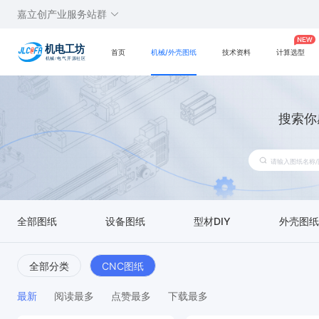
嘉立创产业服务站群
首页
机械/外壳图纸
技术资料
计算选型
搜索你
全部图纸
设备图纸
型材DIY
外壳图纸
全部分类
CNC图纸
最新
阅读最多
点赞最多
下载最多