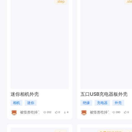
.step
.st
迷你相机外壳
五口USB充电器板外壳
相机
迷你
绝缘
充电器
外壳
被怪兽吃掉了
被怪兽吃掉了
202
0
4
280
0