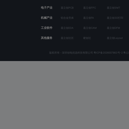
电子产业
嘉立创PCB
嘉立创FPC
嘉立创SMT
机械产业
铝合金壳体
嘉立创FA
嘉立创3D打印
工业软件
嘉立创EDA
嘉立创CAM
嘉立创DFM
其他服务
嘉立创社区
硬创社
嘉立创Layout
版权所有 - 深圳创电优选科技有限公司
粤ICP备2026007863号-2
粤公网