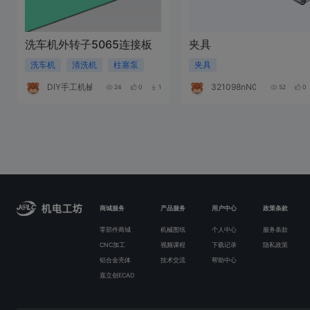
洗车机外转子5065连接板
夹具
洗车机
清洗机
柱塞泵
夹具
DIY手工机械
321098nN020o
24
0
1
52
0
商城服务
产品服务
用户中心
政策条款
零部件商城
机械图纸
个人中心
服务条款
CNC加工
视频课程
下载记录
隐私政策
铝合金壳体
技术交流
帮助中心
嘉立创ECAD