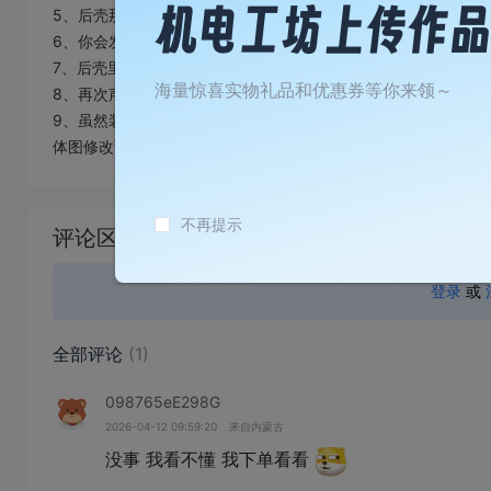
5、后壳那四个通孔窟窿请使用螺丝为黑色304不锈钢内六角螺钉，M
6、你会发现前壳背面还有四个盲孔，这四个盲孔需要使用M2丝
7、后壳里面，中间部位还有俩盲孔，这俩盲孔需要使用M3丝锥
海量惊喜实物礼品和优惠券等你来领～
8、再次声明，我不玩墨水屏，臆想造物，请三思而行。
9、虽然装配图没写免费打样，但是，你下载我里面的那分体图
体图修改调整了，但我懒得再弄装配图了
加
载
不再提示
评论区
失
败
登录
或
全部评论
(1)
098765eE298G
2026-04-12 09:59:20
来自内蒙古
没事 我看不懂 我下单看看