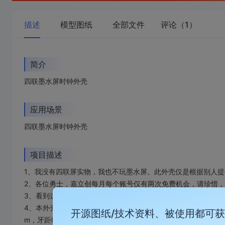
描述
模型图纸
全部文件
评论（1）
简介
四联墨水屏时钟外壳
应用场景
四联墨水屏时钟外壳
项目描述
1、我没有四联屏实物，我也不玩墨水屏。此外壳仅是根据别人提
2、各位勇士，嘉立创每月每个账号仅有两次免费机会，请珍惜
3、看到这儿你若是还想要尝试，请打样之前审审图，如发现问
4、本外壳共使用两种规格螺丝，前面板中间那俩通孔窟窿，使用薄头
开源图纸/技术资料、被使用都可
m，牙距0.5mm。所有规格螺丝都是薄头薄头薄头，必须薄头