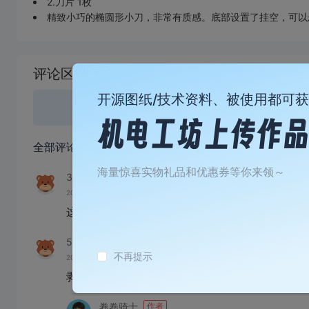
2.刀片 1枚
精致小巧的椭圆形小刀，非常有质感。底部设置了挂空，可以
加
载
评论区
失
败
开源图纸/技术资料、被使用都可
登录
或
全部评论
(6)
海量惊喜实物礼品和优惠券等你来领～
321098nN678A
2026-04-14 07:11:09
来自浙江
这个有没有可能加个弹簧，或者弹片之类进去
543210zZ527X
不再提示
2026-02-27 14:36:14
来自未知
剥线器的图纸还会开源不
卷卷骑士.
作者