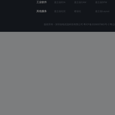
工业软件
嘉立创EDA
嘉立创CAM
嘉立创DFM
其他服务
嘉立创社区
硬创社
嘉立创Layout
版权所有 - 深圳创电优选科技有限公司
粤ICP备2026007863号-2
粤公网