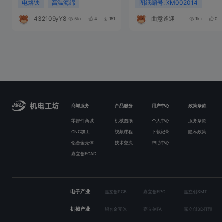
电烙铁
高温海绵
图纸编号: XM002014
432109yY861i
曲意逢迎
5k+
4
151
1k+
0
商城服务
产品服务
用户中心
政策条款
零部件商城
机械图纸
个人中心
服务条款
CNC加工
视频课程
下载记录
隐私政策
铝合金壳体
技术交流
帮助中心
嘉立创ECAD
电子产业
嘉立创PCB
嘉立创FPC
嘉立创SMT
机械产业
铝合金壳体
嘉立创FA
嘉立创3D打印