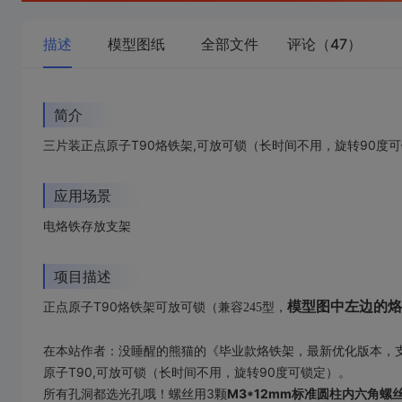
描述
模型图纸
全部文件
评论（47）
简介
三片装正点原子T90烙铁架,可放可锁（长时间不用，旋转90度
应用场景
电烙铁存放支架
项目描述
正点原子T90烙铁架
模型图中左边的烙
可放可锁（兼容245型，
在本站作者：没睡醒的熊猫的《毕业款烙铁架，最新优化版本，
原子T90,可放可锁（长时间不用，旋转90度可锁定）。
所有孔洞都选光孔哦！螺丝用3颗
M3*12mm标准圆柱内六角螺