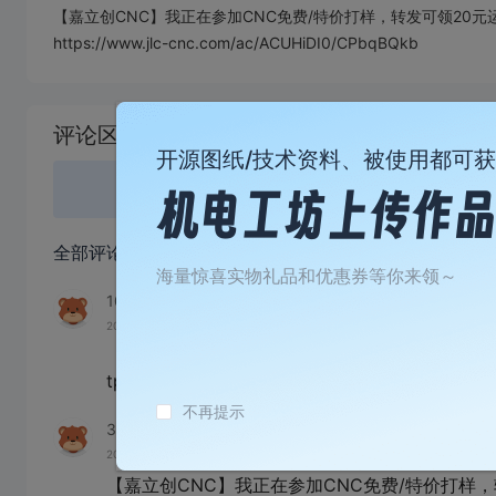
【嘉立创CNC】我正在参加CNC免费/特价打样，转发可领20
https://www.jlc-cnc.com/ac/ACUHiDI0/CPbqBQkb
加
载
评论区
失
开源图纸/技术资料、被使用都可
败
登录
或
全部评论
(47)
海量惊喜实物礼品和优惠券等你来领～
109876pP671I
2026-08-04 07:06:21
来自伦敦
【嘉立创CNC】我正在参加CNC免费/特价打样，
tps://www.jlc-cnc.com/ac/ACUHiDI0/CPMRC3
不再提示
321098jM227o
2026-07-26 10:01:30
来自未知
【嘉立创CNC】我正在参加CNC免费/特价打样，