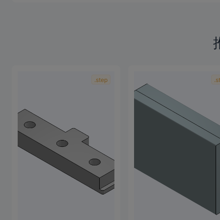
【嘉立创CNC】我正在参加CNC免费/特价打样，
tps://www.jlc-cnc.com/ac/ACUHiDI0/CPaSMy
876543cX990A
2026-04-02 09:29:12
来自上海
【嘉立创CNC】我正在参加CNC免费/特价打样，
tps://www.jlc-cnc.com/ac/ACUHiDI0/CP5UhZ
抖音ID沐庚MU
2026-04-02 01:46:55
来自上海
【嘉立创CNC】我正在参加CNC免费/特价打样，
tps://www.jlc-cnc.com/ac/ACUHiDI0/CPflBH1
黄海8588
作者
2026-03-06 09:19:16
来自江苏
您的图纸《正点原子T90烙铁支架（30分工时优
876543mM302r
2026-03-07 05:04:41
来自未知