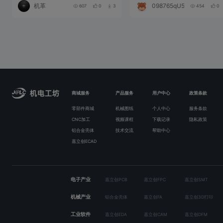
机革
098765qU563Z
607
0
3
454
0
商城服务
产品服务
用户中心
政策条款
零部件商城
机械图纸
个人中心
服务条款
CNC加工
视频课程
下载记录
隐私政策
铝合金壳体
技术交流
帮助中心
嘉立创ECAD
电子产业
嘉立创PCB
嘉立创FPC
嘉立创SMT
机械产业
铝合金壳体
嘉立创FA
嘉立创3D打印
工业软件
嘉立创EDA
嘉立创CAM
嘉立创DFM