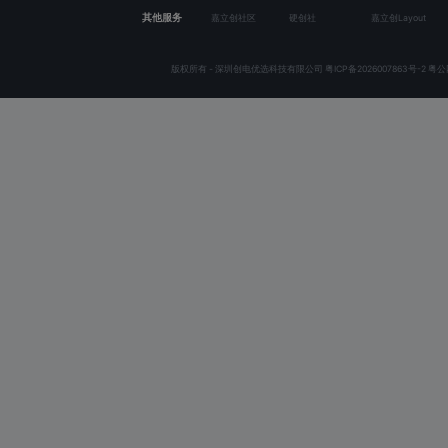
其他服务
嘉立创社区
硬创社
嘉立创Layout
版权所有 - 深圳创电优选科技有限公司
粤ICP备2026007863号-2
粤公网