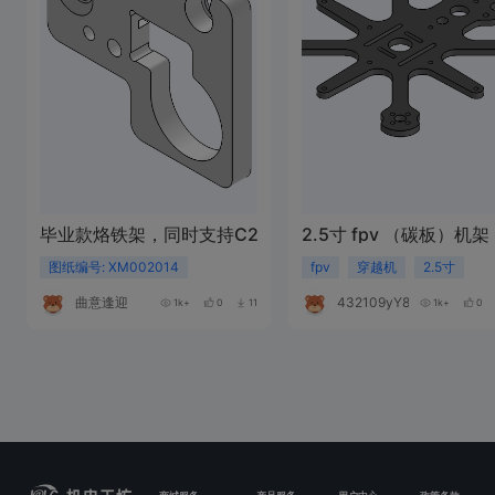
毕业款烙铁架，同时支持C210和C245
2.5寸 fpv （碳板）机架
图纸编号: XM002014
fpv
穿越机
2.5寸
曲意逢迎
432109yY861i
1k+
0
11
1k+
0