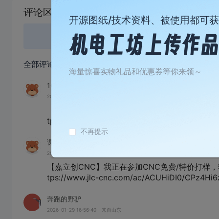
载
评论区
失
开源图纸/技术资料、被使用都可
败
登录
或
全部评论
(4)
海量惊喜实物礼品和优惠券等你来领～
109876fF785R
2026-07-26 13:33:19
来自上海
【嘉立创CNC】我正在参加CNC免费/特价打样，
tps://www.jlc-cnc.com/ac/ACUHiDI0/CPTNFU
不再提示
课代表
2026-05-07 12:10:37
来自浙江
【嘉立创CNC】我正在参加CNC免费/特价打样，
tps://www.jlc-cnc.com/ac/ACUHiDI0/CPz4Hi6
奔跑的野驴
2026-01-29 16:56:40
来自山东