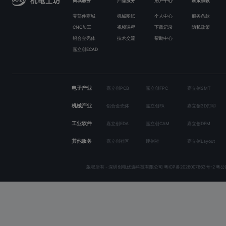
商城服务
产品服务
用户中心
政策条款
零部件商城
机械图纸
个人中心
服务条款
CNC加工
视频课程
下载记录
隐私政策
铝合金壳体
技术交流
帮助中心
嘉立创ECAD
电子产业
嘉立创PCB
嘉立创FPC
嘉立创SMT
机械产业
铝合金壳体
嘉立创FA
嘉立创3D打印
工业软件
嘉立创EDA
嘉立创CAM
嘉立创DFM
其他服务
嘉立创社区
硬创社
嘉立创Layout
版权所有 - 深圳创电优选科技有限公司
粤ICP备2026007863号-2
粤公网