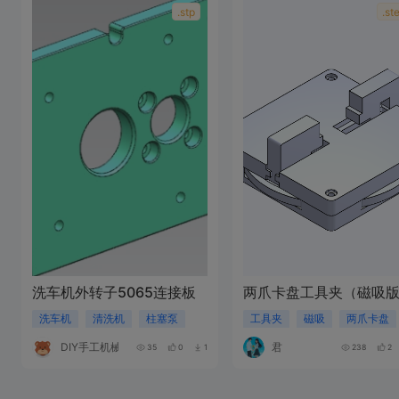
.stp
.st
洗车机外转子5065连接板
两爪卡盘工具夹（磁吸
洗车机
清洗机
柱塞泵
工具夹
磁吸
两爪卡盘
DIY手工机械
君
35
0
1
238
2