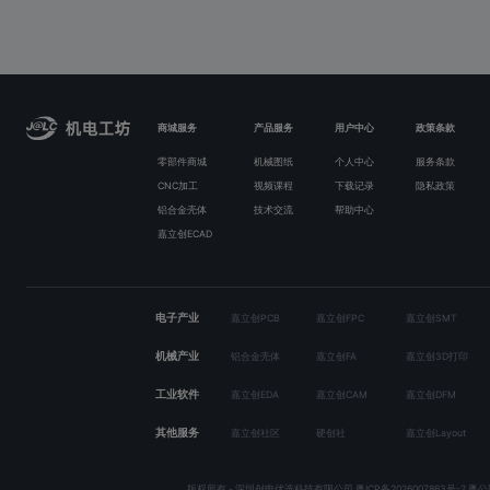
商城服务
产品服务
用户中心
政策条款
零部件商城
机械图纸
个人中心
服务条款
CNC加工
视频课程
下载记录
隐私政策
铝合金壳体
技术交流
帮助中心
嘉立创ECAD
电子产业
嘉立创PCB
嘉立创FPC
嘉立创SMT
机械产业
铝合金壳体
嘉立创FA
嘉立创3D打印
工业软件
嘉立创EDA
嘉立创CAM
嘉立创DFM
其他服务
嘉立创社区
硬创社
嘉立创Layout
版权所有 - 深圳创电优选科技有限公司
粤ICP备2026007863号-2
粤公网