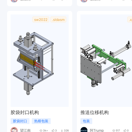
sw2022
.sldasm
.x
胶袋封口机构
推送位移机构
胶袋封口
热熔包装
包装
望江南
阿Trump
3k+
3
326
517
0