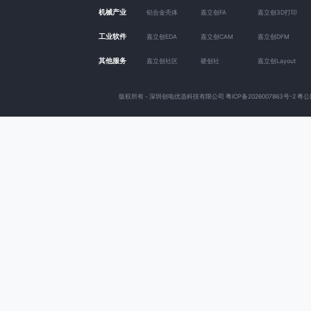
机械产业
铝合金壳体
嘉立创FA
嘉立创3D打印
工业软件
嘉立创EDA
嘉立创CAM
嘉立创DFM
其他服务
嘉立创社区
硬创社
嘉立创Layout
版权所有 - 深圳创电优选科技有限公司
粤ICP备2026007863号-2
粤公网