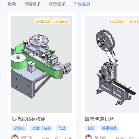
最新
阅读最多
点赞最多
下载最多
sw2022
.sldasm
sw2022
.slda
后撤式贴标模组
编带包装机构
贴标机
后撤式贴标
飞达
包装
编带包装
望江南
望江南
4k+
6
685
5k+
7