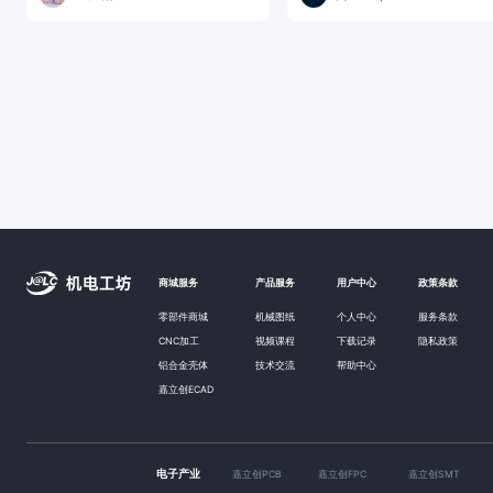
商城服务
产品服务
用户中心
政策条款
零部件商城
机械图纸
个人中心
服务条款
CNC加工
视频课程
下载记录
隐私政策
铝合金壳体
技术交流
帮助中心
嘉立创ECAD
电子产业
嘉立创PCB
嘉立创FPC
嘉立创SMT