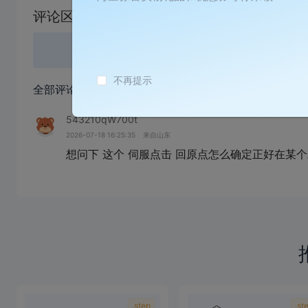
载
评论区
失
败
登录
或
不再提示
全部评论
(1)
543210qW700t
2026-07-18 16:25:35
来自山东
想问下 这个 伺服点击 回原点怎么确定正好在某个工
.step
.st