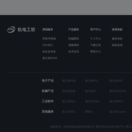
商城服务
产品服务
用户中心
政策条款
零部件商城
机械图纸
个人中心
服务条款
CNC加工
视频课程
下载记录
隐私政策
铝合金壳体
技术交流
帮助中心
嘉立创ECAD
电子产业
嘉立创PCB
嘉立创FPC
嘉立创SMT
机械产业
铝合金壳体
嘉立创FA
嘉立创3D打印
工业软件
嘉立创EDA
嘉立创CAM
嘉立创DFM
其他服务
嘉立创社区
硬创社
嘉立创Layout
版权所有 - 深圳创电优选科技有限公司
粤ICP备2026007863号-2
粤公网