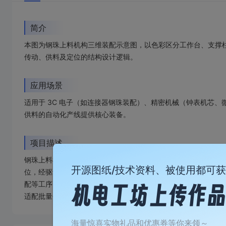
简介
本图为钢珠上料机构三维装配示意图，以色彩区分工作台、支撑
传动、供料及定位的结构设计逻辑。
应用场景
适用于 3C 电子（如连接器钢珠装配）、精密机械（钟表机芯
供料的自动化产线提供核心装备。
项目描述
钢珠上料机构为自动化精密供料装备，由圆形旋转工作台、定位
开源图纸/技术资料、被使用都可
位，经驱动系统实现匀速回转；供料模块精准输送钢珠至工装区
配等工序。设备具备高重复定位精度（如±0.05mm），支持
适配批量生产场景下的高稳定性需求。
加
海量惊喜实物礼品和优惠券等你来领～