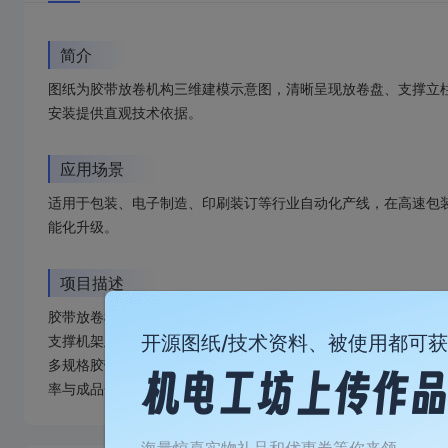
简介
图纸为胶带放卷机构三维建模示意图，清晰呈现放卷盘、支撑立
安装提供直观技术依据。
应用场景
适用于包装、电子制造、印刷装订等行业自动化产线，在高速包
能化升级。
项目描述
胶带放卷机构是自动化产线中实现胶带稳定连续供给的核心装备
开源图纸/技术资料、被使用都可
支撑机架及智能张力调节模块构成。作业时，胶带卷安装于放卷
多规格胶带快速换型，适配不同生产节拍，为包装封箱、电子元
率与成品一致性。
加
海量惊喜实物礼品和优惠券等你来领～