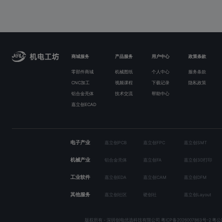
商城服务
产品服务
用户中心
政策条款
零部件商城
机械图纸
个人中心
服务条款
CNC加工
视频课程
下载记录
隐私政策
铝合金壳体
技术交流
帮助中心
嘉立创ECAD
电子产业
嘉立创PCB
嘉立创FPC
嘉立创SMT
机械产业
铝合金壳体
嘉立创FA
嘉立创3D打印
工业软件
嘉立创EDA
嘉立创CAM
嘉立创DFM
其他服务
嘉立创社区
硬创社
嘉立创Layout
版权所有 - 深圳创电优选科技有限公司
粤ICP备2026007863号-2
粤公网