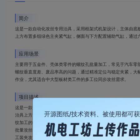
简介
这是一款自动化攻丝专用治具，采用框架式机架设计，主体由底
上方布置多组绿色主夹紧气缸，侧面与下方配置辅助气缸，通过
应用场景
主要用于五金件、壳体类零件的螺纹孔批量加工，常见于汽车零
螺纹垂直度差、废品率高的问题，通过精准定位与稳定夹紧，大
作业，尤其适合中大型板材类工件的多工位同步攻丝需求。
项目描述
这是一款专为板材类工件设计的自动化攻丝专用治具，采用刚性
开源图纸/技术资料、被使用都可
治具上方、侧面及下方均布置了独立的夹紧气缸，配合底部定位
纹加工的垂直度与一致性。整体结构模块化设计，可根据工件尺
批量攻丝作业，广泛应用于汽车零部件、通信设备、家电制造等
工装夹攻丝，降低劳动强度与废品率。