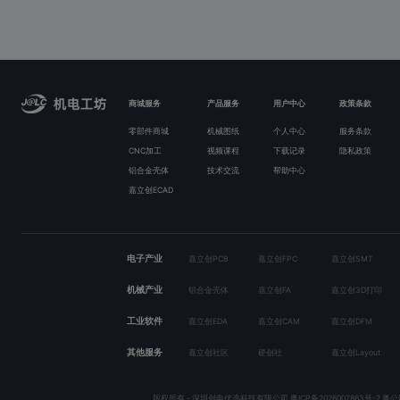
商城服务
产品服务
用户中心
政策条款
零部件商城
机械图纸
个人中心
服务条款
CNC加工
视频课程
下载记录
隐私政策
铝合金壳体
技术交流
帮助中心
嘉立创ECAD
电子产业
嘉立创PCB
嘉立创FPC
嘉立创SMT
机械产业
铝合金壳体
嘉立创FA
嘉立创3D打印
工业软件
嘉立创EDA
嘉立创CAM
嘉立创DFM
其他服务
嘉立创社区
硬创社
嘉立创Layout
版权所有 - 深圳创电优选科技有限公司
粤ICP备2026007863号-2
粤公网