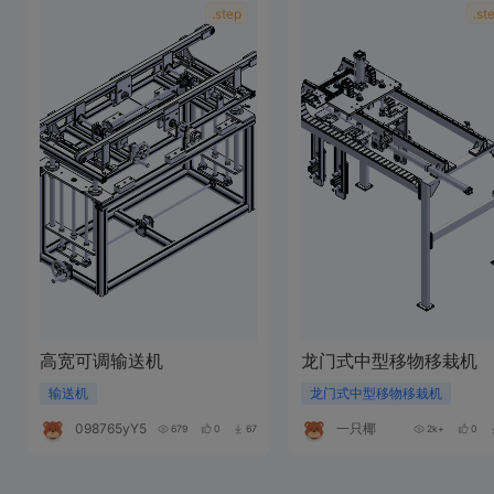
.step
.st
高宽可调输送机
龙门式中型移物移栽机
输送机
龙门式中型移物移栽机
098765yY506h
一只椰
679
0
67
2k+
0