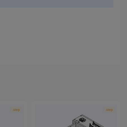
.step
.step