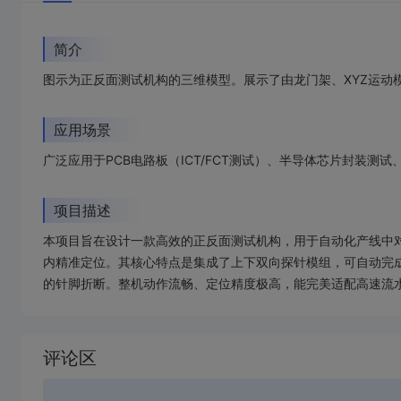
简介
图示为正反面测试机构的三维模型。展示了由龙门架、XYZ运
应用场景
广泛应用于PCB电路板（ICT/FCT测试）、半导体芯片封装
项目描述
本项目旨在设计一款高效的正反面测试机构，用于自动化产线中
内精准定位。其核心特点是集成了上下双向探针模组，可自动完成
的针脚折断。整机动作流畅、定位精度极高，能完美适配高速流
加
载
评论区
失
败