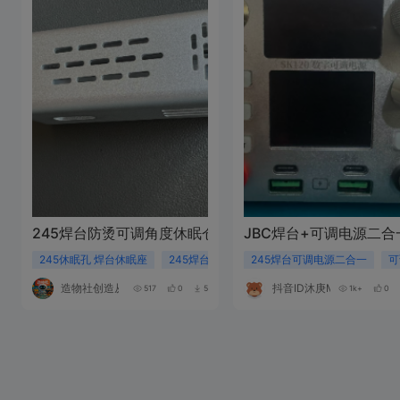
245焊台防烫可调角度休眠仓【造物社】
JBC焊台+可调电源二
245休眠孔 焊台休眠座
245焊台休眠仓
245焊台可调电源二合一
焊台休眠
可
造物社创造从这里开始
抖音ID沐庚MU
517
0
5
1k+
0