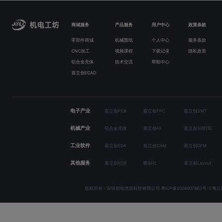
商城服务
产品服务
用户中心
政策条款
零部件商城
机械图纸
个人中心
服务条款
CNC加工
视频课程
下载记录
隐私政策
铝合金壳体
技术交流
帮助中心
嘉立创ECAD
电子产业
嘉立创PCB
嘉立创FPC
嘉立创SMT
机械产业
铝合金壳体
嘉立创FA
嘉立创3D打印
工业软件
嘉立创EDA
嘉立创CAM
嘉立创DFM
其他服务
嘉立创社区
硬创社
嘉立创Layout
版权所有 - 深圳创电优选科技有限公司
粤ICP备2026007863号-2
粤公网