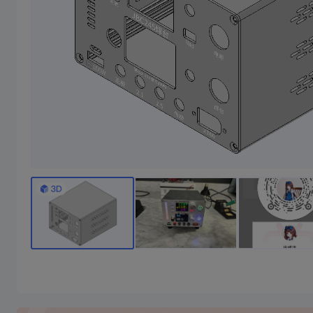
焊台休眠座
1/10成团
10
￥
.89/件
￥39.78