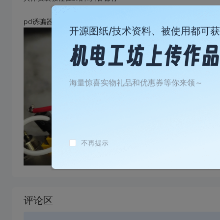
pd诱骗器会和螺柱卡位需要如图所示焊接 或者删掉后置的额外手
开源图纸/技术资料、被使用都可
海量惊喜实物礼品和优惠券等你来领～
不再提示
加
载
评论区
失
败