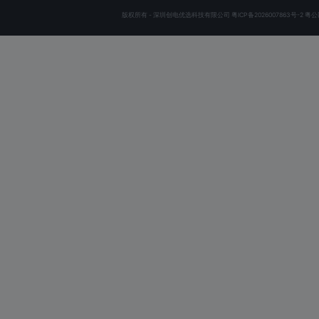
版权所有 - 深圳创电优选科技有限公司
粤ICP备2026007863号-2
粤公网