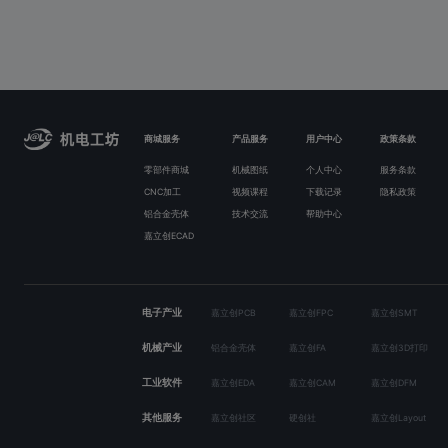
商城服务
产品服务
用户中心
政策条款
零部件商城
机械图纸
个人中心
服务条款
CNC加工
视频课程
下载记录
隐私政策
铝合金壳体
技术交流
帮助中心
嘉立创ECAD
电子产业
嘉立创PCB
嘉立创FPC
嘉立创SMT
机械产业
铝合金壳体
嘉立创FA
嘉立创3D打印
工业软件
嘉立创EDA
嘉立创CAM
嘉立创DFM
其他服务
嘉立创社区
硬创社
嘉立创Layout