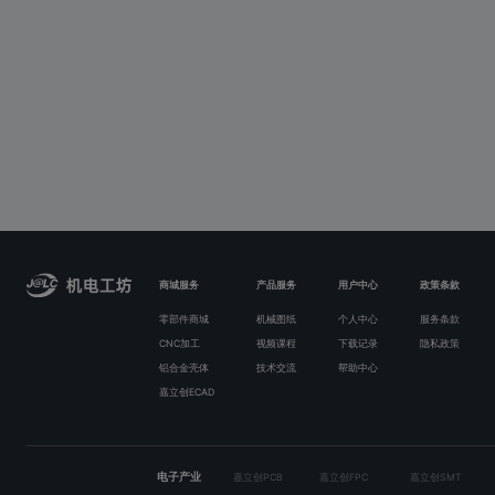
商城服务
产品服务
用户中心
政策条款
零部件商城
机械图纸
个人中心
服务条款
CNC加工
视频课程
下载记录
隐私政策
铝合金壳体
技术交流
帮助中心
嘉立创ECAD
电子产业
嘉立创PCB
嘉立创FPC
嘉立创SMT