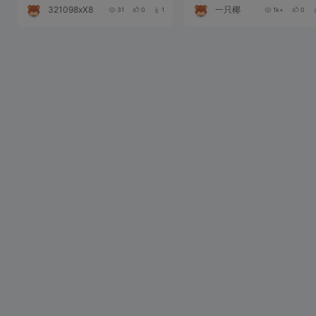
321098xX837D
一只椰
31
0
1
1k+
0