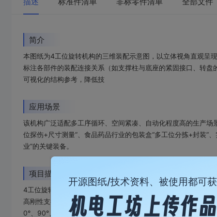
描述
标准件清单
非标零件清单
全部文件
简介
本图纸为4工位旋转机构的三维装配示意图，以立体视角直观呈现
标注各部件的装配连接关系（如支撑柱与底座的紧固接口、转盘
可视化的结构参考，降低技
应用场景
该机构广泛适配多工序循环、空间紧凑、自动化程度高的生产场景：
位探伤+尺寸测量”、食品药品行业的包装盒“多工位分拣+封装”、
业”的关键装备。
项目描述
开源图纸/技术资料、被使用都可
4工位旋转机构是为自动化生产线量身打造的多工位协同作业核心
高刚性支撑柱构建稳定支撑系统，有效分散载荷、抑制振动；中央
0°、90°、180°、270°等精准角度定位，满足“加工-检测