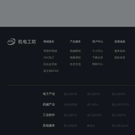
商城服务
产品服务
用户中心
政策条款
零部件商城
机械图纸
个人中心
服务条款
CNC加工
视频课程
下载记录
隐私政策
铝合金壳体
技术交流
帮助中心
嘉立创ECAD
电子产业
嘉立创PCB
嘉立创FPC
嘉立创SMT
机械产业
铝合金壳体
嘉立创FA
嘉立创3D打印
工业软件
嘉立创EDA
嘉立创CAM
嘉立创DFM
其他服务
嘉立创社区
硬创社
嘉立创Layout