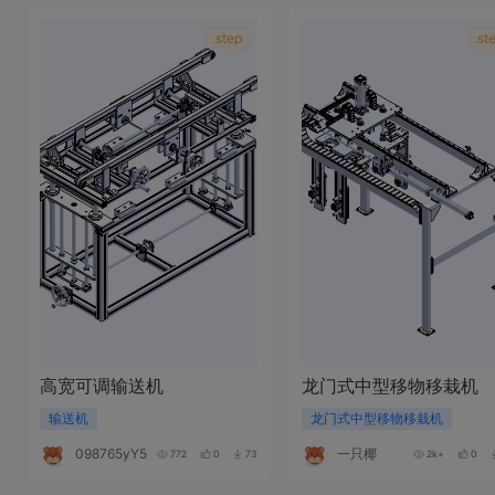
.step
.st
高宽可调输送机
龙门式中型移物移栽机
输送机
龙门式中型移物移栽机
098765yY506h
一只椰
772
0
73
2k+
0