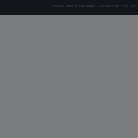
版权所有 - 深圳创电优选科技有限公司
粤ICP备2026007863号-2
粤公网