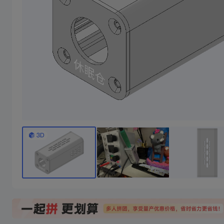
小音响
35瓦超声波切割刀外壳
3寸桌面蓝牙音响
本壳体是2寸喇叭+36.6毫米高音喇叭组成，配合王笑尘2*25瓦功放板，也可搭配2-9.1瓦功放板使用，盖板是cnc加工，不用下单盖板，cnc图纸在详细清单里面
超声波切割刀外壳，特定型号切割刀外壳，头部为cnc铝合金，需要单独下单
1/10成团
6/10成团
2/10成团
14
39
￥
.00/件
￥
.82/件
￥51.24
￥52.89
￥95.03