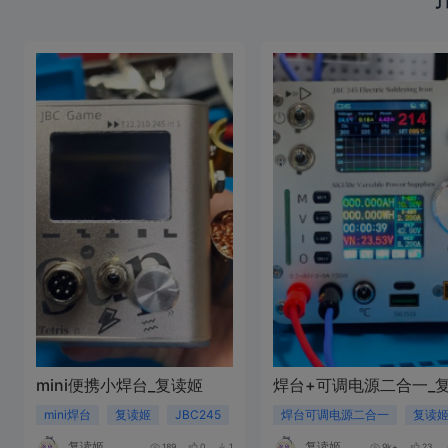
mini便携小焊台_复读姬
焊台+可调电源二合一_
mini焊台
复读姬
JBC245
焊台可调电源二合一
复读
复读姬
复读姬
189
0
1
9k+
23