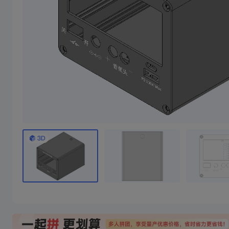
焊台休眠座
2寸1.1蓝牙小音响
焊台休眠座，不含前后盖， 香蕉头间距15mm 前后盖需要去CNC 附件CNC图纸
0/10成团
1/10成团
10
15
￥
.89/件
￥
.78/件
￥39.78
￥51.24