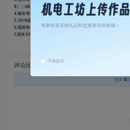
8），AB胶，5010散热风扇，M3螺丝（长度12mm）
4.输出有DC，香蕉头，PD输出。
5.3518建议并联到输入，避免被烧环。
海量惊喜实物礼品和优惠券等你来领～
6.底部有橡胶定位孔
7.成本大约150，可以进行改动，勿喷。
加
载
不再提示
评论区
失
败
登录
或