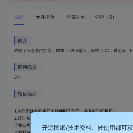
描述
元件清单
全部文件
评论（0）
简介
去除了没必要的功能，增加了220V输入，保留了DC，香蕉头，P
应用场景
DIY
项目描述
1.本外壳优点有将开关移动到了前面，并且有详细标识。
2.经过修改后，集成了金升阳的
开关电源，型号
LM100-23B24
连接口可将电线传入，建议将输入电线先伸入外壳后再从外壳后
开源图纸/技术资料、被使用都可
3.材料有：SK120X电源，DC接口，3518快充模块，金升阳
LM1