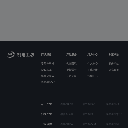
商城服务
产品服务
用户中心
政策条款
零部件商城
机械图纸
个人中心
服务条款
CNC加工
视频课程
下载记录
隐私政策
铝合金壳体
技术交流
帮助中心
嘉立创ECAD
电子产业
嘉立创PCB
嘉立创FPC
嘉立创SMT
机械产业
铝合金壳体
嘉立创FA
嘉立创3D打印
工业软件
嘉立创EDA
嘉立创CAM
嘉立创DFM