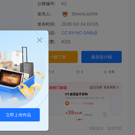
公模编号:
K2
发布人:
SimonLiu009
发布时间:
2026-02-24 02:05
开源协议:
CC BY-NC-SA协议
下单次数:
62次
一键下单
保存设计稿
0
0
分享
|
交流群
更多拼团
超声波切割刀外壳
3寸桌面蓝牙音响
两
超声波切割刀外壳，特定型号切割刀外壳，头部为cnc铝合金，需要单独下单
外壳主体尺寸高108宽108长154，两侧铝合金盖板CNC单独加工4mm厚，搭配老王2×25w功放板，一个丹麦3寸中低音+一个JBL高音
两寸
1/10成团
0/10成团
39
2
.00/件
￥
.82/件
￥
立即上传作品
￥52.89
￥95.03
侵权投诉
免责声明