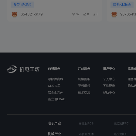
多功能焊台
快拆休眠仓
654321kK791b
987654t
32
0
0
商城服务
产品服务
用户中心
政策
零部件商城
机械图纸
个人中心
服务
CNC加工
视频课程
下载记录
隐私
铝合金壳体
技术交流
帮助中心
嘉立创ECAD
电子产业
嘉立创PCB
嘉立创FPC
机械产业
铝合金壳体
嘉立创FA