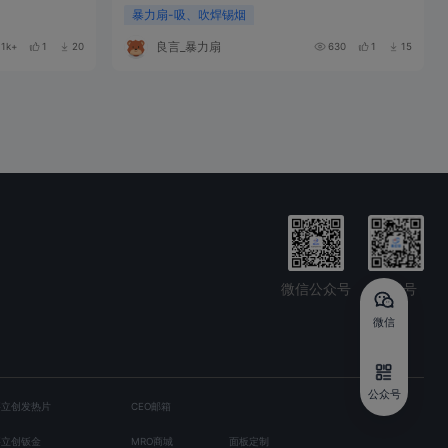
暴力扇-吸、吹焊锡烟
良言_暴力扇
1k+
1
20
630
1
15
微信公众号
抖音号
微信
公众号
嘉立创发热片
CEO邮箱
嘉立创钣金
MRO商城
面板定制