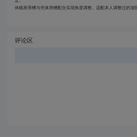
定。
休眠座滑槽与壳体滑槽配合实现角度调整。适配本人调整过的顶部开
加
载
评论区
失
败