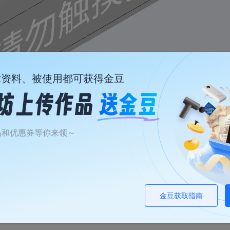
术资料、被使用都可获得金豆
品和优惠券等你来领～
座
2寸1.1蓝牙小音响
35瓦
焊台休眠座，不含前后盖， 香蕉头间距15mm 前后盖需要去CNC 附件CNC图纸
本壳体是2寸喇叭+36.6毫米高音喇叭组成，配合王笑尘2*25瓦功放板，也可搭配2-9.1瓦功放板使用，盖板是cnc加工，不用下单盖板，cnc图纸在详细清单里面
0/10成团
6/10成团
15
14
9/件
￥
.78/件
￥
金豆获取指南
￥39.78
￥51.24