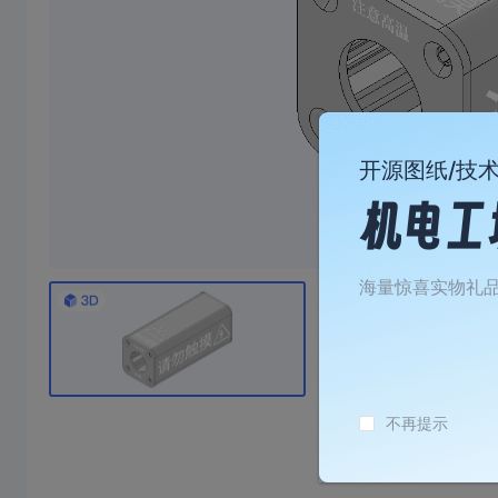
开源图纸/技
海量惊喜实物礼
焊台休眠
10
￥
.8
不再提示