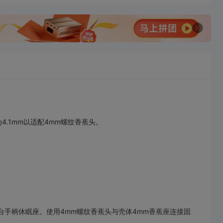
.1mm以适配4mm螺纹香蕉头。
的焊台手柄休眠座。使用4mm螺纹香蕉头与壳体4mm香蕉座连接固