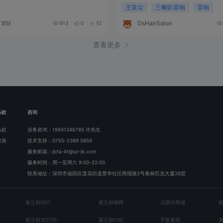
王笑尘
三喇叭音响
音响
T858S
DsHairSalon
613
0
12
查看更多
条款
咨询
条款
业务咨询：19941346785 许先生
政策
技术支持：0755-2389 5859
服务邮箱：jlcfa-kf@sz-jlc.com
服务时间：周一至周六 9:00-22:00
联系地址：深圳市福田区莲花街道景华社区商报路2号奥林匹克大厦26层
嘉立创SMT
嘉立创钢网
元器件商城
嘉立创3D打印
嘉立创CNC
手板复模