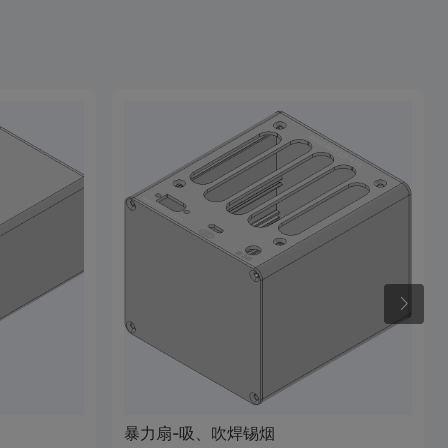
暴力扇-吸、吹焊锡烟