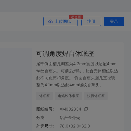
送金豆
上传图纸
注册
登录
可调角度焊台休眠座
尾部侧面槽孔调整为4.2mm宽度以适配4mm
螺纹香蕉头。可前后滑动，配合壳体槽位以适
配不同距离和角度。 侧面香蕉头圆孔直径调
整为4.1mm以适配4mm螺纹香蕉头。
休眠座
电烙铁休眠座
快拆休眠座
图纸编号:
XM002334
分类:
铝合金外壳
外壳尺寸:
78.0*32.0*32.0