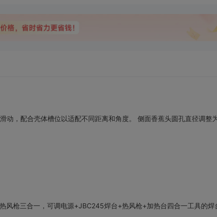
后滑动，配合壳体槽位以适配不同距离和角度。 侧面香蕉头圆孔直径调整为4
焊台+热风枪三合一，可调电源+JBC245焊台+热风枪+加热台四合一工具