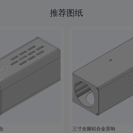
推荐图纸
仓
三寸全频铝合金音响