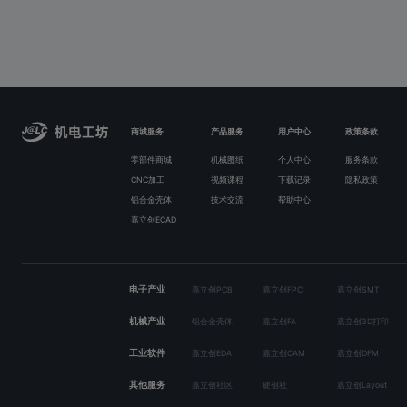
商城服务
产品服务
用户中心
政策条款
零部件商城
机械图纸
个人中心
服务条款
CNC加工
视频课程
下载记录
隐私政策
铝合金壳体
技术交流
帮助中心
嘉立创ECAD
电子产业
嘉立创PCB
嘉立创FPC
嘉立创SMT
机械产业
铝合金壳体
嘉立创FA
嘉立创3D打印
工业软件
嘉立创EDA
嘉立创CAM
嘉立创DFM
其他服务
嘉立创社区
硬创社
嘉立创Layout