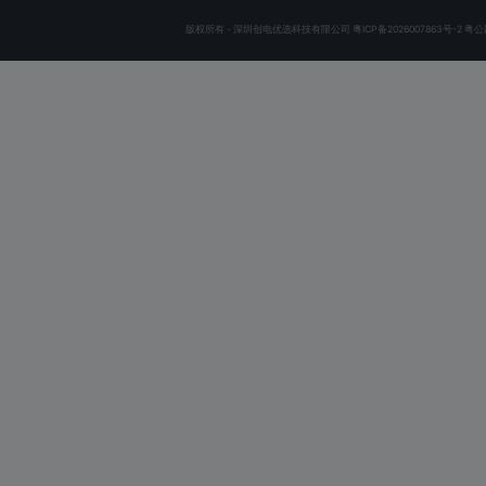
版权所有 - 深圳创电优选科技有限公司
粤ICP备2026007863号-2
粤公网