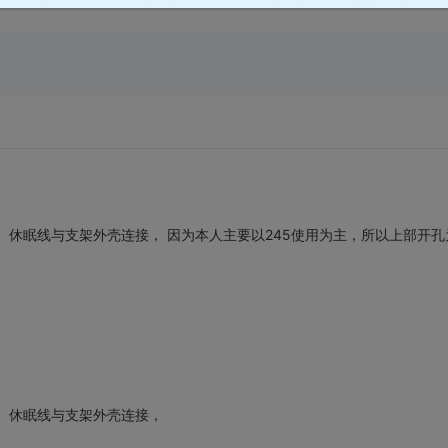
好绝缘。休眠线与支架外壳连接， 因为本人主要以245使用为主，所以上部开孔
绝缘。休眠线与支架外壳连接，