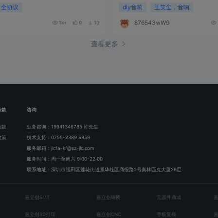
 全协议
diy音响
王笑尘，音响
876543wW948P
1k+
0
10
查看更多
条款
咨询
条款
业务咨询：19941346785 许先生
政策
技术支持：0755-2389 5859
服务邮箱：jlcfa-kf@sz-jlc.com
服务时间：周一至周六 9:00-22:00
联系地址：深圳市福田区莲花街道景华社区商报路2号奥林匹克大厦26层
嘉立创SMT
嘉立创钢网
元器件商城
嘉立创3D打印
嘉立创CNC
手板复模