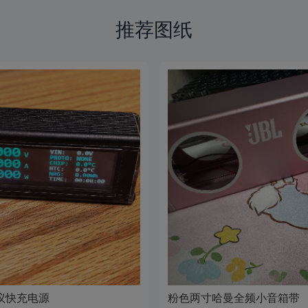
推荐图纸
协议快充电源
粉色两寸哈曼全频小音箱带