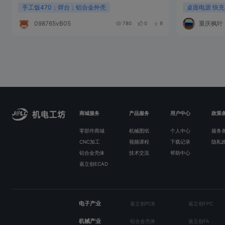
手工饭470；焊台；铝合金外壳
桌面电源 快充
098765vB053I
重庆枫叶
780
0
9
商城服务
产品服务
用户中心
政策
零部件商城
机械图纸
个人中心
服务
CNC加工
视频课程
下载记录
隐私
铝合金壳体
技术交流
帮助中心
嘉立创ECAD
电子产业
嘉立创PCB
嘉立创FPC
机械产业
铝合金壳体
嘉立创FA