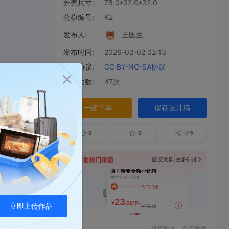
外壳尺寸:
78.0*32.0*32.0
公模编号:
K2
发布人:
王医生
发布时间:
2026-02-02 02:13
开源协议:
CC BY-NC-SA协议
下单次数:
47次
一键下单
保存设计稿
0
0
分享
|
交流群
更多拼团
寸哈曼全频小音箱
焊台休眠座
寸全频小音箱
焊台休眠座，不含前后盖， 香蕉头间距15mm 前后盖需要去CNC 附件CNC图纸
2/10成团
0/10成团
23
10
.92/件
￥
.89/件
立即上传作品
￥70.86
￥39.78
侵权投诉
免责声明