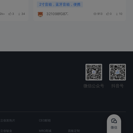
2寸音箱，蓝牙音箱，便携
321098fG877M
2k+
3
34
913
0
10
微信公众号
抖音号
嘉立创发热片
CEO邮箱
微信
嘉立创钣金
MRO商城
面板定制