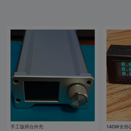
手工饭焊台外壳
140W全