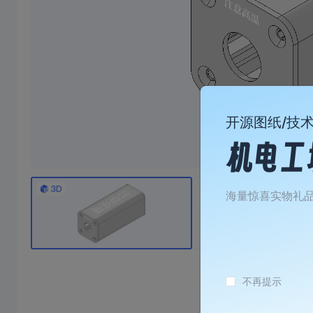
开源图纸/技
海量惊喜实物礼
眠座
2寸1.1蓝牙小音响
35
焊台休眠座，不含前后盖， 香蕉头间距15mm 前后盖需要去CNC 附件CNC图纸
本壳体是2寸喇叭+36.6毫米高音喇叭组成，配合王笑尘2*25瓦功放板，也可搭配2-9.1瓦功放板使用，盖板是cnc加工，不用下单盖板，cnc图纸在详细清单里面
0/10成团
8/10成团
15
1
89/件
￥
.78/件
￥
不再提示
￥39.78
￥51.24