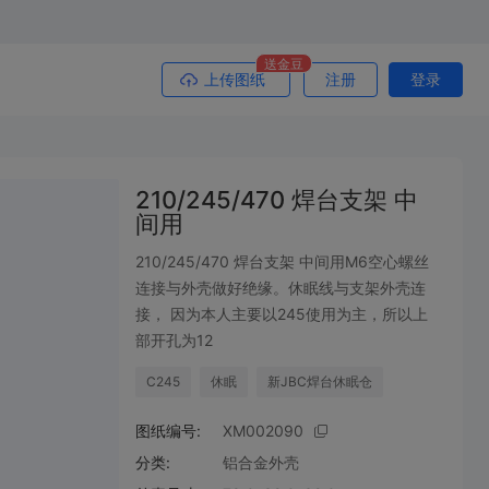
送金豆
上传图纸
注册
登录
210/245/470 焊台支架 中
间用
210/245/470 焊台支架 中间用M6空心螺丝
连接与外壳做好绝缘。休眠线与支架外壳连
接， 因为本人主要以245使用为主，所以上
部开孔为12
C245
休眠
新JBC焊台休眠仓
图纸编号:
XM002090
分类:
铝合金外壳