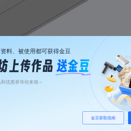
术资料、被使用都可获得金豆
品和优惠券等你来领～
瓦超声波切割刀外壳
3寸桌面蓝牙音响
两
超声波切割刀外壳，特定型号切割刀外壳，头部为cnc铝合金，需要单独下单
外壳主体尺寸高108宽108长154，两侧铝合金盖板CNC单独加工4mm厚，搭配老王2×25w功放板，一个丹麦3寸中低音+一个JBL高音
两
4/10成团
1/10成团
4
39
.00/件
￥
.82/件
￥
金豆获取指南
￥52.89
￥95.03