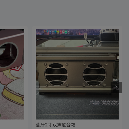
蓝牙2寸双声道音箱