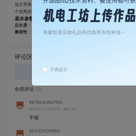
开源图纸/技术资料、被使用都可
这次带来的是基于
K98 公模
所制作的一个衍生版本。原始模型
个优秀的开源作品，可以说是一个“拼合怪”——但正是这些社区
基本参数：
总长度
：130mm（可根据个人需求自由调整）
海量惊喜实物礼品和优惠券等你来领～
兼容性
：适配标准 K98 结构，可与其他模块组合使用
加
载
评论区
失
败
不再提示
登录
或
全部评论
(2)
987654nN078G
2026-01-27 08:24:15
来自广东
不错
654321iO698d