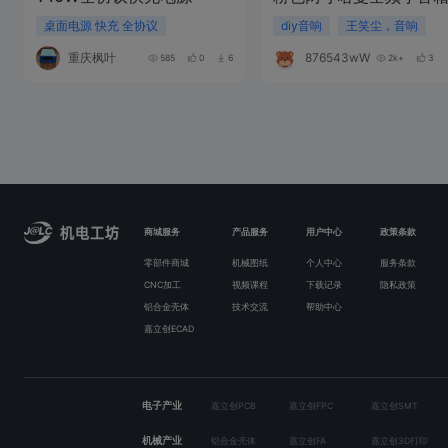
桌面电源 快充 全协议
diy音响
王笑尘，音响
重庆枫叶
876543wW948P
585
0
6
2k+
3
商城服务
产品服务
用户中心
政策条款
零部件商城
机械图纸
个人中心
服务条款
CNC加工
视频课程
下载记录
隐私政策
铝合金壳体
技术交流
帮助中心
嘉立创ECAD
电子产业
嘉立创PCB
嘉立创FPC
嘉立创SMT
机械产业
铝合金壳体
嘉立创FA
嘉立创3D打印