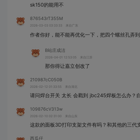
sk150的能用不
876543rT355M
2026-03-03 03:33:33
来自广东
作者你好，能不能再优化一下，把四个螺丝孔弄
B站庄成洁
2026-04-01 12:53:05
来自江苏
那你得让嘉立创改了
210987cC050B
2026-02-12 01:33:55
来自湖北
请问焊台开关 太长 会戳到 jbc245焊板怎么办
109876cV313w
2026-02-10 02:31:00
来自山东
这款的面板3D打印支架文件有吗？和其他的三代
西瓜仔