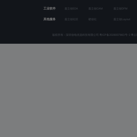
工业软件
嘉立创EDA
嘉立创CAM
嘉立创DFM
其他服务
嘉立创社区
硬创社
嘉立创Layout
版权所有 - 深圳创电优选科技有限公司
粤ICP备2026007863号-2
粤公网