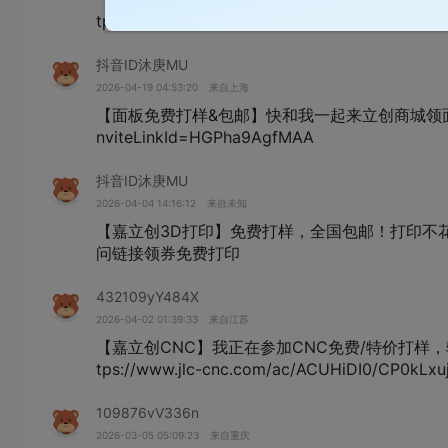
tps://www.jlc-cnc.com/ac/ACUHiDI0/CP47AfK
抖音ID沐庚MU
2026-04-19 04:53:20
来自上海
【面板免费打样&包邮】快和我一起来立创商城领面板定制免费打样券！
nviteLinkId=HGPha9AgfMAA
抖音ID沐庚MU
2026-04-04 14:16:12
来自未知
【嘉立创3D打印】免费打样，全国包邮！打印不花一分钱，你也来
问链接领券免费打印
432109yY484X
2026-04-02 01:39:33
来自江苏
【嘉立创CNC】我正在参加CNC免费/特价打样，
tps://www.jlc-cnc.com/ac/ACUHiDI0/CP0kLxu
109876vV336n
2026-03-05 05:09:23
来自重庆