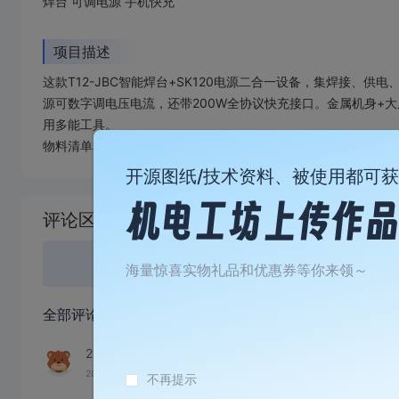
焊台 可调电源 手机快充
项目描述
这款T12-JBC智能焊台+SK120电源二合一设备，集焊接、供
源可数字调电压电流，还带200W全协议快充接口。金属机身+
用多能工具。
物料清单和安装教程关注抖音 aAnaloger
开源图纸/技术资料、被使用都可
加
载
评论区
失
败
登录
或
海量惊喜实物礼品和优惠券等你来领～
全部评论
(18)
210987qQ976O
2026-05-05 02:58:05
来自湖北
不再提示
【嘉立创CNC】我正在参加CNC免费/特价打样，