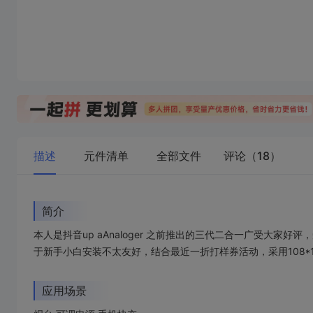
0/10成团
8/10成团
4/10成团
15
14
￥
.78/件
￥
.00/件
￥39.78
￥51.24
￥52.89
描述
元件清单
全部文件
评论（18）
简介
本人是抖音up aAnaloger 之前推出的三代二合一广受大家
于新手小白安装不太友好，结合最近一折打样券活动，采用108*10
应用场景