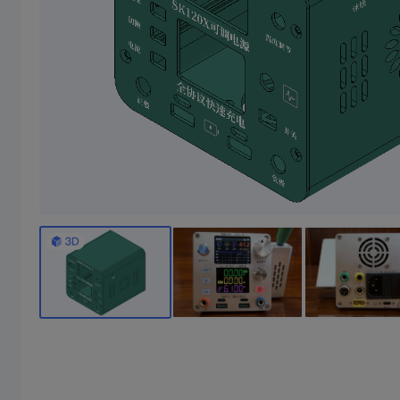
2寸1.1蓝牙小音响
35瓦超声波切割刀外
焊台休眠座，不含前后盖， 香蕉头间距15mm 前后盖需要去CNC 附件CNC图纸
本壳体是2寸喇叭+36.6毫米高音喇叭组成，配合王笑尘2*25瓦功放板，也可搭配2-9.1瓦功放板使用，盖板是cnc加工，不用下单盖板，cnc图纸在详细清单里面