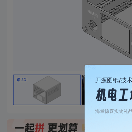
焊台休眠座
焊台休眠座，不含前后盖， 香蕉头间距15mm 前后盖需要去CNC 附件CNC图纸
开源图纸/技
0/10成团
10
￥
.89/件
￥39.78
海量惊喜实物礼