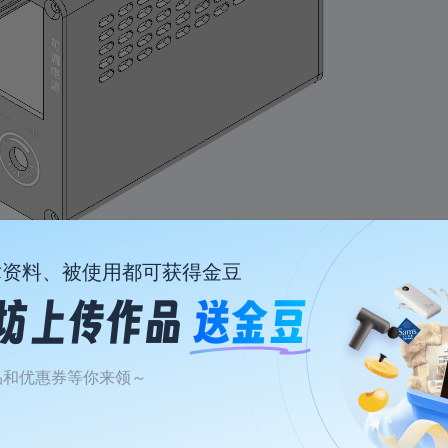
2寸1.1蓝牙小音响
35瓦超声波切割刀外壳
本壳体是2寸喇叭+36.6毫米高音喇叭组成，配合王笑尘2*25瓦功放板，也可搭配2-9.1瓦功放板使用，盖板是cnc加工，不用下单盖板，cnc图纸在详细清单里面
超声波切割刀外壳，特定型号切割刀外壳，头部为cnc铝合金，需要单独下单
术资料、被使用都可获得金豆
8/10成团
4/10成团
15
14
￥
.78/件
￥
.00/件
￥51.24
￥52.89
品和优惠券等你来领～