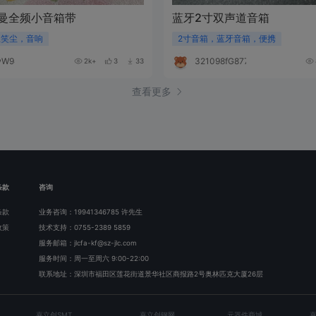
曼全频小音箱带
蓝牙2寸双声道音箱
王笑尘，音响
2寸音箱，蓝牙音箱，便携
wW948P
321098fG877M
2k+
3
33
查看更多
条款
咨询
条款
业务咨询：19941346785 许先生
政策
技术支持：0755-2389 5859
服务邮箱：jlcfa-kf@sz-jlc.com
服务时间：周一至周六 9:00-22:00
联系地址：深圳市福田区莲花街道景华社区商报路2号奥林匹克大厦26层
嘉立创SMT
嘉立创钢网
元器件商城