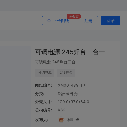
送金豆
上传图纸
注册
登录
可调电源 245焊台二合一
可调电源 245焊台二合一
可调电源
245焊台
图纸编号:
XM001489
分类:
铝合金外壳
外壳尺寸:
109.0*97.0*84.0
公模编号:
K89
发布人:
枫叶🍁