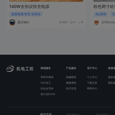
140W全协议快充电源
粉色两寸哈
桌面电源 快充 全协议
diy音响
重庆枫叶
876543
923
0
9
商城服务
产品服务
用户中心
政策
零部件商城
机械图纸
个人中心
服务
CNC加工
视频课程
下载记录
隐私
铝合金壳体
技术交流
帮助中心
嘉立创ECAD
电子产业
嘉立创PCB
嘉立创FPC