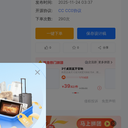
发布时间:
2025-11-24 03:37
开源协议:
CC CC0协议
下单次数:
290次
一键下单
保存设计稿
0
0
分享
|
交流群
更多拼团
3寸桌面蓝牙音响
两寸哈曼全频小音箱
外壳主体尺寸高108宽108长154，两侧铝合金盖板CNC单独加工4mm厚，搭配老王2×25w功放板，一个丹麦3寸中低音+一个JBL高音
两寸全频小音箱
1/10成团
2/10成团
39
23
￥
.82/件
￥
.92/件
￥95.03
￥70.86
侵权投诉
免责声明