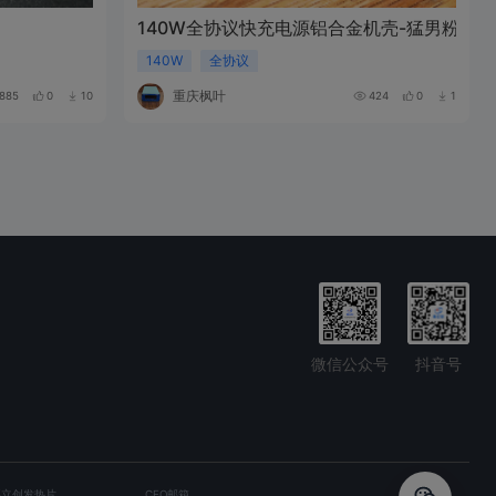
140W全协议快充电源铝合金机壳-猛男粉
140W
全协议
重庆枫叶
885
0
10
424
0
1
微信公众号
抖音号
嘉立创发热片
CEO邮箱