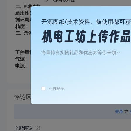
二、机构参数
通用性(单个样品负载)：
0~450(g)
循环周期：
2（S）
开源图纸/技术资料、被使用都可
精度：
±0.1(mm)
三、示例应用
工件重量：
海量惊喜实物礼品和优惠券等你来领～
21(g)
气源：
P=0.5(MPa)
电源：
50Hz/DC24V
加
不再提示
载
评论区
失
败
登录
或
全部评论
(2)