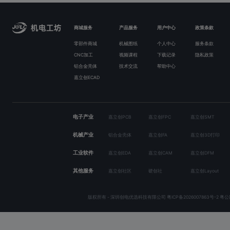
商城服务
产品服务
用户中心
政策条款
零部件商城
机械图纸
个人中心
服务条款
CNC加工
视频课程
下载记录
隐私政策
铝合金壳体
技术交流
帮助中心
嘉立创ECAD
电子产业
嘉立创PCB
嘉立创FPC
嘉立创SMT
机械产业
铝合金壳体
嘉立创FA
嘉立创3D打印
工业软件
嘉立创EDA
嘉立创CAM
嘉立创DFM
其他服务
嘉立创社区
硬创社
嘉立创Layout
版权所有 - 深圳创电优选科技有限公司
粤ICP备2026007863号-2
粤公网