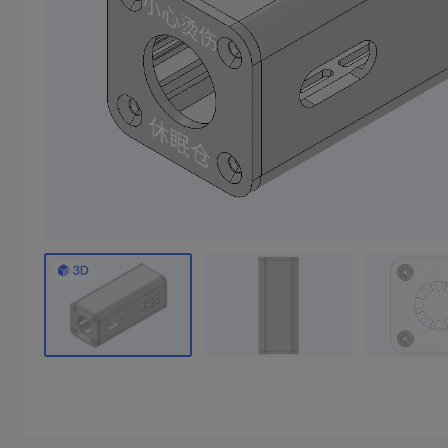
焊台休眠座
2寸1.1蓝牙小音响
焊台休眠座，不含前后盖， 香蕉头间距15mm 前后盖需要去CNC 附件CNC图纸
1/10成团
3/10成团
10
15
￥
.89/件
￥
.78/件
￥39.78
￥51.24