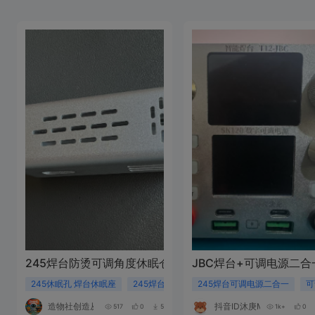
245焊台防烫可调角度休眠仓【造物社】
JBC焊台+可调电源二
245休眠孔 焊台休眠座
245焊台休眠仓
245焊台可调电源二合一
焊台休眠
可
造物社创造从这里开始
抖音ID沐庚MU
517
0
5
1k+
0