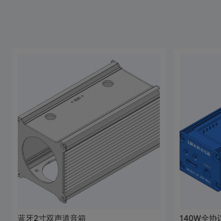
蓝牙2寸双声道音箱
140W全