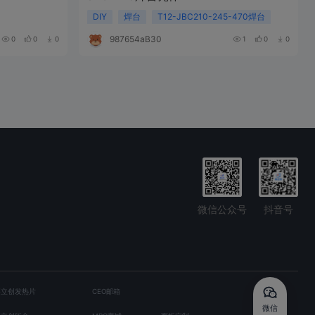
DIY
焊台
T12-JBC210-245-470焊台
987654aB304g
0
0
0
1
0
0
微信公众号
抖音号
嘉立创发热片
CEO邮箱
微信