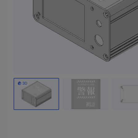
2寸1.1蓝牙小音响
35瓦超声波切割刀外
焊台休眠座，不含前后盖， 香蕉头间距15mm 前后盖需要去CNC 附件CNC图纸
本壳体是2寸喇叭+36.6毫米高音喇叭组成，配合王笑尘2*25瓦功放板，也可搭配2-9.1瓦功放板使用，盖板是cnc加工，不用下单盖板，cnc图纸在详细清单里面
0/10成团
8/10成团
4/10成团
15
14
￥
.78/件
￥
.00/件
￥39.78
￥51.24
￥52.89