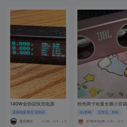
140W全协议快充电源
粉色两寸哈曼全频小音
桌面电源 快充 全协议
diy音响
王笑尘，音响
重庆枫叶
876543wW948P
785
0
8
2k+
3