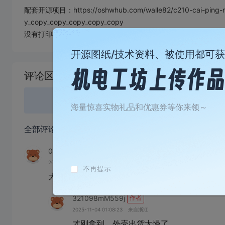
配套开源项目：https://oshwhub.com/walle82/c210-cai-ping-mi
y_copy_copy_copy_copy_copy
没有打印机再加上原作者10655外壳不符合铝合金免费打样规
开源图纸/技术资料、被使用都可
加
载
评论区
失
败
登录
或
海量惊喜实物礼品和优惠券等你来领～
全部评论
(5)
098765vB276I
2025-10-17 15:17:48
来自河南
不再提示
321098mM559j
作者
2025-11-04 01:08:23
来自浙江
才刚拿到，外壳出货太慢了