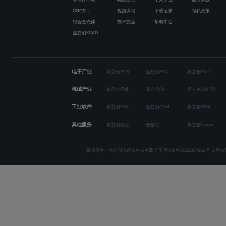
CNC加工
视频课程
下载记录
隐私政策
铝合金壳体
技术交流
帮助中心
嘉立创ECAD
电子产业
嘉立创PCB
嘉立创FPC
嘉立创SMT
机械产业
铝合金壳体
嘉立创FA
嘉立创3D打印
工业软件
嘉立创EDA
嘉立创CAM
嘉立创DFM
其他服务
嘉立创社区
硬创社
嘉立创Layout
版权所有 - 深圳创电优选科技有限公司
粤ICP备2026007863号-2
粤公网