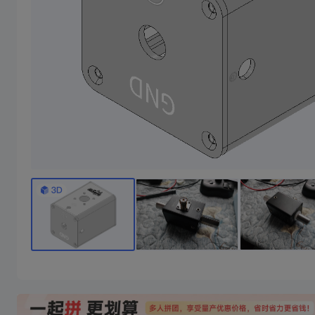
2寸1.1蓝牙小音响
35瓦超声波切割刀外
焊台休眠座，不含前后盖， 香蕉头间距15mm 前后盖需要去CNC 附件CNC图纸
本壳体是2寸喇叭+36.6毫米高音喇叭组成，配合王笑尘2*25瓦功放板，也可搭配2-9.1瓦功放板使用，盖板是cnc加工，不用下单盖板，cnc图纸在详细清单里面
0/10成团
6/10成团
0/10成团
15
14
￥
.78/件
￥
.00/件
￥39.78
￥51.24
￥52.89