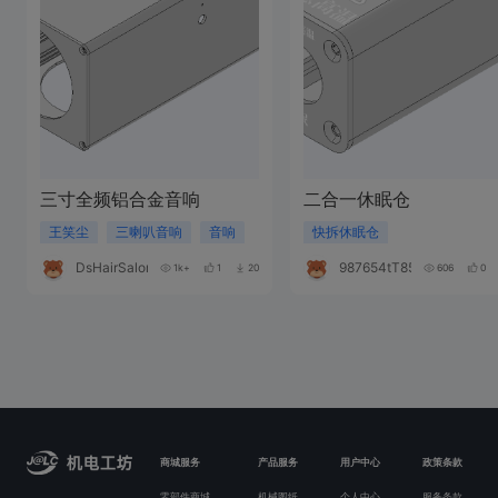
三寸全频铝合金音响
二合一休眠仓
王笑尘
三喇叭音响
音响
快拆休眠仓
DsHairSalon
987654tT858S
1k+
1
20
606
0
商城服务
产品服务
用户中心
政策条款
零部件商城
机械图纸
个人中心
服务条款