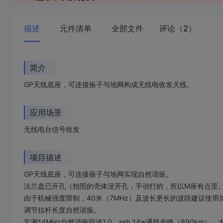
描述
元件清单
全部文件
评论（2）
简介
GP天线底座，可连接振子与地网构成无线电收发天线。
应用场景
无线电台信号收发
项目描述
GP天线底座，可连接振子与地网实现自然谐振。
法兰盘已开孔（拍照的壳体没开孔，手动打的，所以M座有点歪
由于机械强度限制，40米（7MHz）及波长更长的波段建议使用加
调节拉杆长度自然谐振。
实测14MHz自然谐振驻波1.0，ssb 14w通联赤峰（890km）