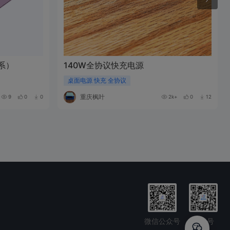
系）
140W全协议快充电源
桌面电源 快充 全协议
重庆枫叶
9
0
0
2k+
0
12
微信公众号
抖音号