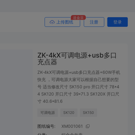
送金豆
上传图纸
注册
登录
ZK-4kX可调电源+usb多口
充点器
ZK-4kX可调电源+usb多口充点器+60W手机
快充 ，可调电源大家可以根据自己想要的型
号 适当修改尺寸 SK150 pro 开口尺寸 78*4
4 SK120 开口尺寸 39*71.3 SK120X 开口尺
寸 40.6*81.6
可调电源
SK120
SK150
图纸编号:
XM001061
分类:
铝合金外壳