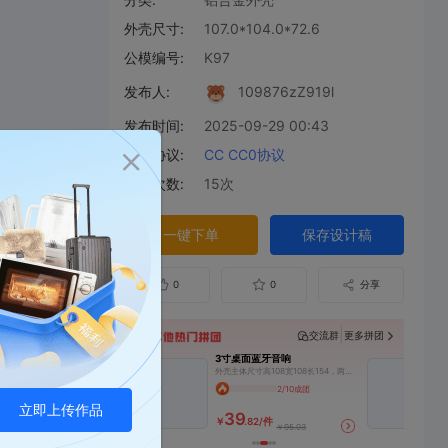
外壳尺寸:
107.0*104.0*72.6
公模编号:
K97
发布人:
109876zZ919l
发布时间:
2025-09-29 00:43
开源协议:
CC CC0协议
下单次数:
15次
一键下单
保存设计稿
0
0
分享
|
交流群
更多拼团
5瓦超声波切割刀外壳
3寸桌面蓝牙音响
超声波切割刀外壳，特定型号切割刀外壳，头部为cnc铝合金，需要单独下单
外壳主体尺寸高108宽108长154，两侧铝合金盖板CNC单独加工4mm厚，搭配老王2×25w功放板，一个丹麦3寸中低音+一个JBL高音
5/10成团
2/10成团
立即上传作品
14
39
.00/件
￥
.82/件
￥52.89
￥95.03