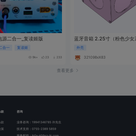
电源二合一_复读姬版
蓝牙音箱 2.25寸（粉色少女
二合一
复读姬
外壳
321098xX837D
9k+
23
233
查看更多
条款
咨询
条款
业务咨询：19941346785 许先生
政策
技术支持：0755-2389 5859
服务邮箱：jlcfa-kf@sz-jlc.com