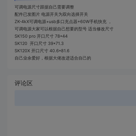
可调电源尺寸跟据自己需要调整
配件已发图片 电源开关为双向选择开关
ZK-4kX可调电源+usb多口充点器+60W手机快充 ，
可调电源大家可以根据自己想要的型号 适当修改尺寸
SK150 pro 开口尺寸 78*44
SK120 开口尺寸 39*71.3
SK120X 开口尺寸 40.6*81.6
自己业余爱好，根据大佬改进适合自己的
加
载
评论区
失
败