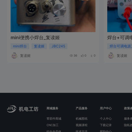
mini便携小焊台_复读姬
焊台+可调
mini焊台
复读姬
JBC245
焊台可调电源
复读姬
复读姬
36
0
0
商城服务
产品服务
用户中心
政策
零部件商城
机械图纸
个人中心
服务
CNC加工
视频课程
下载记录
隐私
铝合金壳体
技术交流
帮助中心