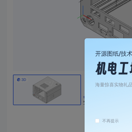
开源图纸/技
海量惊喜实物礼
焊台
不再提示
1
￥