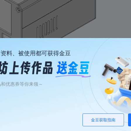
术资料、被使用都可获得金豆
品和优惠券等你来领～
休眠座
2寸1.1蓝牙小音响
3
焊台休眠座，不含前后盖， 香蕉头间距15mm 前后盖需要去CNC 附件CNC图纸
本壳体是2寸喇叭+36.6毫米高音喇叭组成，配合王笑尘2*25瓦功放板，也可搭配2-9.1瓦功放板使用，盖板是cnc加工，不用下单盖板，cnc图纸在详细清单里面
0/10成团
1/10成团
金豆获取指南
0
15
.89/件
￥
.78/件
￥
￥39.78
￥51.24