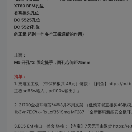
XT60 BEM孔位
香蕉插头孔位
DC 5525孔位
DC 5521孔位
的正极 起到一个 各个正极通断的作用）
上面：
M5 开孔*2 固定提手，两孔心间距75mm
清单：
1. 充电宝主板 （带保护板共 46元）链接：【闲鱼】https://m.tb.c
主板pd65w输入，pd100w输出】」
2. 21700全极耳电芯*4串3并不用支架 （低预算就直接买4S航模启动电
1b3Vn7EX?tk=RxLcf351Smq MF287 「全新磨码新能安
3.EC5 EM 接口一整套 链接：【淘宝】7天无理由退货 https://e.tb.