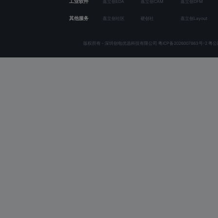
140W全协议快充电源
粉色两寸哈曼全频小音
桌面电源 快充 全协议
diy音响
王笑尘，音响
重庆枫叶
876543wW948P
510
0
6
2k+
3