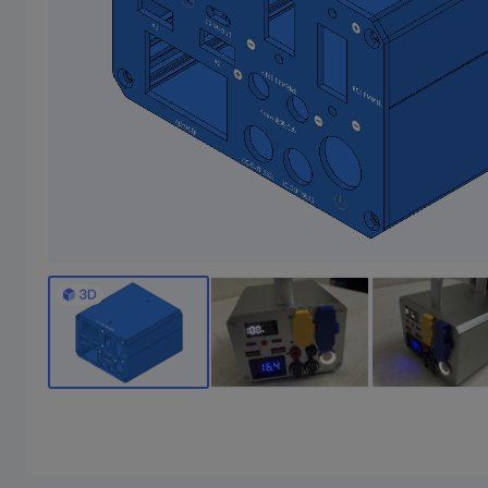
焊台休眠座
2寸1.1蓝牙小音响
焊台休眠座，不含前后盖， 香蕉头间距15mm 前后盖需要去CNC 附件CNC图纸
0/10成团
7/10成团
10
15
￥
.89/件
￥
.78/件
￥39.78
￥51.24