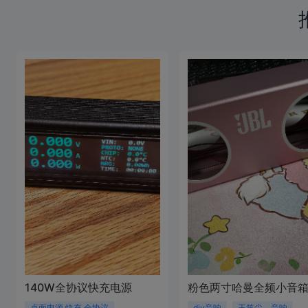
2025-10-26 05:49:38
来自广东
咸鱼买的 名字叫 充电宝DIY 那个
543210gB679t
2025-10-07 12:38:49
来自未知
有没有视频教程
876543mM881a
2025-10-04 13:29:26
来自江苏
支持欣旺达的电池吗
432109yY911R
2025-09-28 05:00:39
来自新疆
dc有没办法直接输出12v
林杰斯
作者
2025-09-29 01:14:41
来自广东
那就只能串联一个降压板了