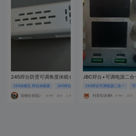
245焊台防烫可调角度休眠仓【造物社】
JBC焊台+可调电源二
245休眠孔 焊台休眠座
245焊台休眠仓
245焊台可调电源二合一
焊台休眠
可
造物社创造从这里开始
抖音ID沐庚MU
511
0
5
1k+
0