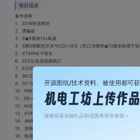
项目描述
备件清单：
1、3518快充模块
2、诱骗器
3、5✖️5厘米12v风扇
4、6脚3档船型开关*KCD1-203（开口19厘米✖️13厘米的
5、XT60NE-F母头
6、EC5公头强启接线口
7、5210胶水用于粘住诱骗器和3518快充模块
8、SK120X数控升降压可调模块（内置MPPT太阳能充电控制器
开源图纸/技术资料、被使用都可
9、DC-099接头两个
10、P6KE18CA二极管一个（用于限制内置电池的充电电压）
11、DS-450自锁按钮开关一个开口10MM的（用于切换电池充
12、XH2.54MM一分二端子一公转两母
13、XT60E-M
海量惊喜实物礼品和优惠券等你来领～
14、4M香蕉头母座两个
15、音响接线端子2位的，尺寸37.8✖️19.2孔距30MM的（用
16、电池选择电钻4节16.8伏的自带保护板和充电板，拆开接线