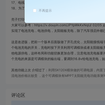
17、电线若干，最好选择硅胶线22AWG柔软好焊接。
18、为了更好 的布线可以买两个2进4出的接线端子（可选）
不再提示
壳子打印估计会很慢，有一个现在做好的可调电源➕电池➕太阳
大家可以参考：https://v.douyin.com/JPYpWkKxNqU/ 02/05 j@C
实现了电池充电，电池供电，太阳能板充电，除了汽车强启外都已
这是改进版，把前一个版本后面版做了开孔优化，太阳能接线端
个电池充电的开关，充电时按下开关利用可调模块或者太阳能板
他电源供电，这样布局和功能切换更加合理，注意电池充电板要并联
个充电的来源是可调模块的输出端，要调到16.8v给电池充电
其他功能上次 介绍过了：
利用SK120X模块做的可调电源，内
流电池价格比较贵 ，这个可调模块有MPPT太阳能充电功能亲
加
载
评论区
失
败