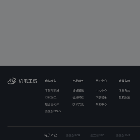
商城服务
产品服务
用户中心
政策条款
零部件商城
机械图纸
个人中心
服务条款
CNC加工
视频课程
下载记录
隐私政策
铝合金壳体
技术交流
帮助中心
嘉立创ECAD
电子产业
嘉立创PCB
嘉立创FPC
嘉立创SMT