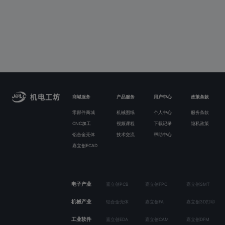
商城服务
产品服务
用户中心
政策条款
零部件商城
机械图纸
个人中心
服务条款
CNC加工
视频课程
下载记录
隐私政策
铝合金壳体
技术交流
帮助中心
嘉立创ECAD
电子产业
嘉立创PCB
嘉立创FPC
嘉立创SMT
机械产业
铝合金壳体
嘉立创FA
嘉立创3D打印
工业软件
嘉立创EDA
嘉立创CAM
嘉立创DFM