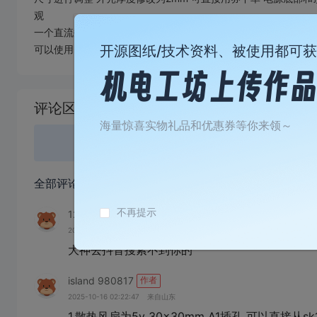
观
一个直流数控电源外壳，支持sk120x、sk150x、sk60x、xy65
开源图纸/技术资料、被使用都可
可以使用，背后的开口可能有一点点不准确，不过相差不多，不
加
载
评论区
失
败
海量惊喜实物礼品和优惠券等你来领～
登录
或
全部评论
(2)
不再提示
123456zY960i
2026-04-07 05:16:35
来自广东
大神去抖音搜索不到你的
island 980817
作者
2025-10-16 02:22:47
来自山东
1.散热风扇为5v 30x30mm A1插孔 可以直