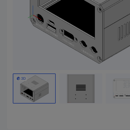
小音响
35瓦超声波切割刀外壳
3寸桌面蓝牙音响
本壳体是2寸喇叭+36.6毫米高音喇叭组成，配合王笑尘2*25瓦功放板，也可搭配2-9.1瓦功放板使用，盖板是cnc加工，不用下单盖板，cnc图纸在详细清单里面
超声波切割刀外壳，特定型号切割刀外壳，头部为cnc铝合金，需要单独下单
1/10成团
5/10成团
1/10成团
14
39
￥
.00/件
￥
.82/件
￥51.24
￥52.89
￥95.03