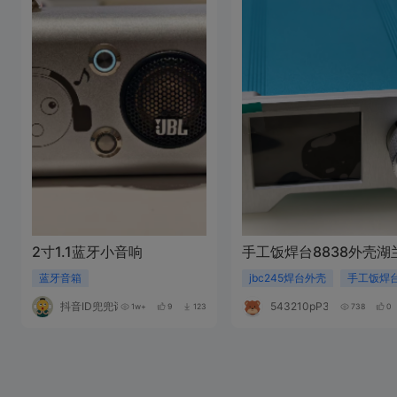
2寸1.1蓝牙小音响
手工饭焊台8838外壳湖
蓝牙音箱
jbc245焊台外壳
手工饭焊
抖音ID兜兜评
543210pP378m
1w+
9
123
738
0