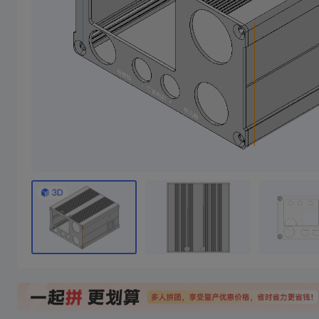
2寸1.1蓝牙小音响
35瓦超声波切割刀外
焊台休眠座，不含前后盖， 香蕉头间距15mm 前后盖需要去CNC 附件CNC图纸
本壳体是2寸喇叭+36.6毫米高音喇叭组成，配合王笑尘2*25瓦功放板，也可搭配2-9.1瓦功放板使用，盖板是cnc加工，不用下单盖板，cnc图纸在详细清单里面
0/10成团
8/10成团
4/10成团
15
14
￥
.78/件
￥
.00/件
￥39.78
￥51.24
￥52.89