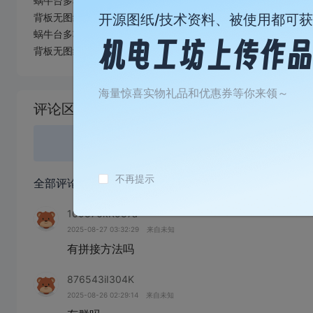
蜗牛台多功能焊台，热风枪，加热台2.6版本9760，按面板图
背板无图纸，按自己购买的零件调整尺寸，侧边和机壳开孔自行
开源图纸/技术资料、被使用都可
蜗牛台多功能焊台，热风枪，加热台2.6版本9760，按面板图
背板无图纸，按自己购买的零件调整尺寸，侧边和机壳开孔自行
加
海量惊喜实物礼品和优惠券等你来领～
载
评论区
失
败
登录
或
不再提示
全部评论
(3)
109876kK587a
2025-08-27 03:32:29
来自未知
有拼接方法吗
876543iI304K
2025-08-26 02:29:14
来自未知