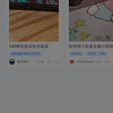
140W全协议快充电源
粉色两寸哈曼全频小音
桌面电源 快充 全协议
diy音响
王笑尘，音响
重庆枫叶
876543wW948P
566
0
6
2k+
3