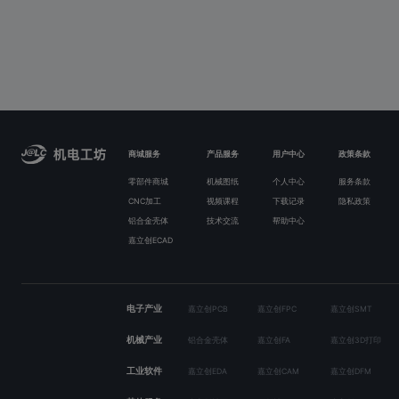
商城服务
产品服务
用户中心
政策条款
零部件商城
机械图纸
个人中心
服务条款
CNC加工
视频课程
下载记录
隐私政策
铝合金壳体
技术交流
帮助中心
嘉立创ECAD
电子产业
嘉立创PCB
嘉立创FPC
嘉立创SMT
机械产业
铝合金壳体
嘉立创FA
嘉立创3D打印
工业软件
嘉立创EDA
嘉立创CAM
嘉立创DFM