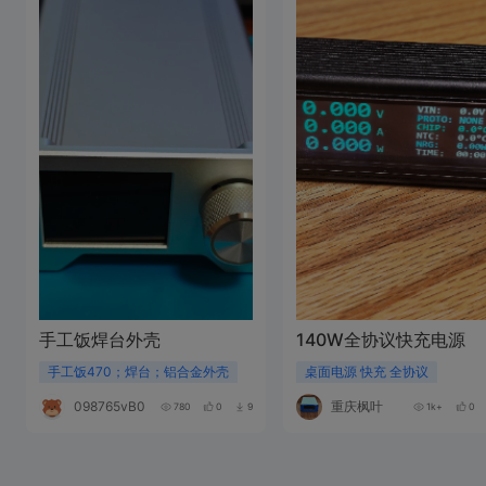
手工饭焊台外壳
140W全协议快充电源
手工饭470；焊台；铝合金外壳
桌面电源 快充 全协议
098765vB053I
重庆枫叶
780
0
9
1k+
0