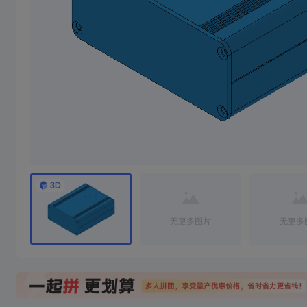
2寸1.1蓝牙小音响
35瓦超声波切割刀外
焊台休眠座，不含前后盖， 香蕉头间距15mm 前后盖需要去CNC 附件CNC图纸
本壳体是2寸喇叭+36.6毫米高音喇叭组成，配合王笑尘2*25瓦功放板，也可搭配2-9.1瓦功放板使用，盖板是cnc加工，不用下单盖板，cnc图纸在详细清单里面
0/10成团
8/10成团
4/10成团
15
14
￥
.78/件
￥
.00/件
￥39.78
￥51.24
￥52.89
无更多图片
无更多