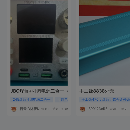
JBC焊台+可调电源二合一（三代加长）
手工饭8838外壳
245焊台可调电源二合一
可调电源
245焊台
手工饭470；焊台；铝合金外壳
抖音ID沐庚MU
890123eR589Z
1k+
0
30
2k+
2