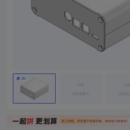
焊台休眠座
2寸1.1蓝牙小音响
焊台休眠座，不含前后盖， 香蕉头间距15mm 前后盖需要去CNC 附件CNC图纸
1/10成团
2/10成团
10
15
￥
.89/件
￥
.78/件
￥39.78
￥51.24
无更多图片
无更多