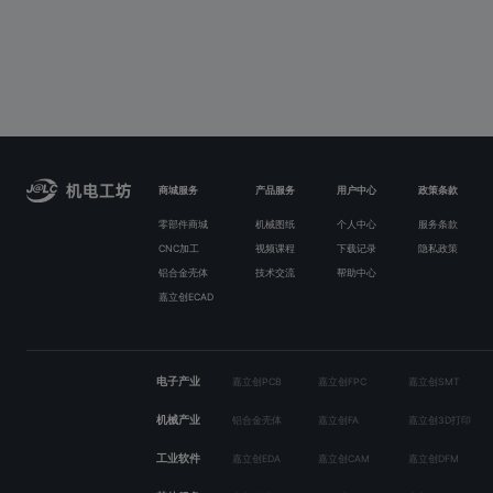
商城服务
产品服务
用户中心
政策条款
零部件商城
机械图纸
个人中心
服务条款
CNC加工
视频课程
下载记录
隐私政策
铝合金壳体
技术交流
帮助中心
嘉立创ECAD
电子产业
嘉立创PCB
嘉立创FPC
嘉立创SMT
机械产业
铝合金壳体
嘉立创FA
嘉立创3D打印
工业软件
嘉立创EDA
嘉立创CAM
嘉立创DFM