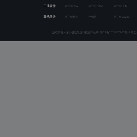
工业软件
嘉立创EDA
嘉立创CAM
嘉立创DFM
其他服务
嘉立创社区
硬创社
嘉立创Layout
版权所有 - 深圳创电优选科技有限公司
粤ICP备2026007863号-2
粤公网