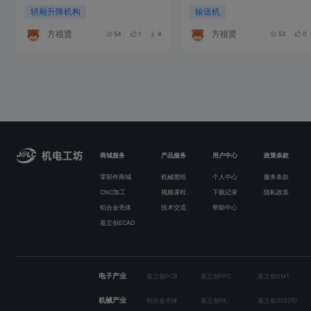
轿厢升降机构
输送机
方祖贤
方祖贤
54
1
4
53
0
商城服务
产品服务
用户中心
政策条款
零部件商城
机械图纸
个人中心
服务条款
CNC加工
视频课程
下载记录
隐私政策
铝合金壳体
技术交流
帮助中心
嘉立创ECAD
电子产业
嘉立创PCB
嘉立创FPC
嘉立创SMT
机械产业
铝合金壳体
嘉立创FA
嘉立创3D打印