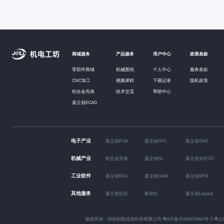
商城服务
产品服务
用户中心
政策条款
零部件商城
机械图纸
个人中心
服务条款
CNC加工
视频课程
下载记录
隐私政策
铝合金壳体
技术交流
帮助中心
嘉立创ECAD
电子产业
嘉立创PCB
嘉立创FPC
嘉立创SMT
机械产业
铝合金壳体
嘉立创FA
嘉立创3D打印
工业软件
嘉立创EDA
嘉立创CAM
嘉立创DFM
其他服务
嘉立创社区
硬创社
嘉立创Layout
版权所有 - 深圳创电优选科技有限公司
粤ICP备2026007863号-2
粤公网