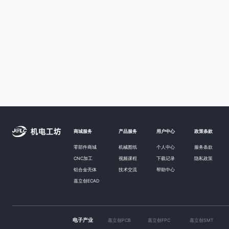
商城服务
产品服务
用户中心
政策条款
零部件商城
机械图纸
个人中心
服务条款
CNC加工
视频课程
下载记录
隐私政策
铝合金壳体
技术交流
帮助中心
嘉立创ECAD
电子产业
嘉立创PCB
嘉立创FPC
嘉立创SMT