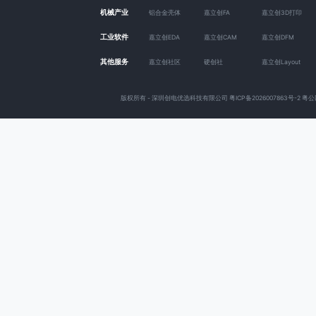
机械产业
铝合金壳体
嘉立创FA
嘉立创3D打印
工业软件
嘉立创EDA
嘉立创CAM
嘉立创DFM
其他服务
嘉立创社区
硬创社
嘉立创Layout
版权所有 - 深圳创电优选科技有限公司
粤ICP备2026007863号-2
粤公网